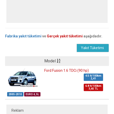
Fabrika yakıt tüketimi
ve
Gerçek yakıt tüketimi
aşağıdadır.
Yakıt Tüketimi
Model
Ford Fusion 1.6 TDCi (90 hp)
4.5 lt/100km
2,41
6.8 lt/100km
3,65 TL
2005-2010
EURO 4, 5L
Reklam