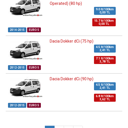
Operated) (80 hp)
9.0 lt/100km
0,00 TL
15.7 lt/100km
0,00 TL
2014-2015
EURO 5
Dacia Dokker dCi (75 hp)
4.5 lt/100km
2,41 TL
7.1 lt/100km
3,78 TL
2012-2015
EURO 5
Dacia Dokker dCi (90 hp)
4.5 lt/100km
2,41 TL
6.8 lt/100km
3,62 TL
2012-2015
EURO 5