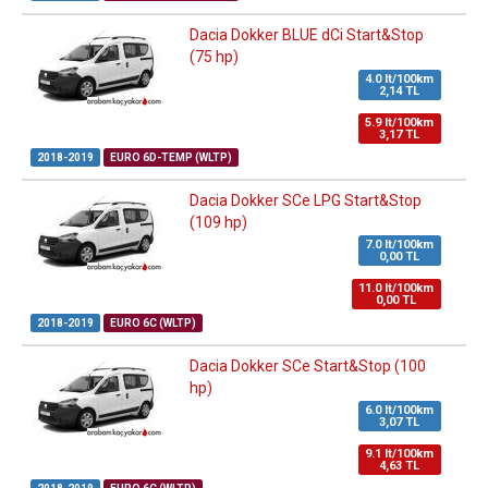
Dacia Dokker BLUE dCi Start&Stop
(75 hp)
4.0 lt/100km
2,14 TL
5.9 lt/100km
3,17 TL
2018-2019
EURO 6D-TEMP (WLTP)
Dacia Dokker SCe LPG Start&Stop
(109 hp)
7.0 lt/100km
0,00 TL
11.0 lt/100km
0,00 TL
2018-2019
EURO 6C (WLTP)
Dacia Dokker SCe Start&Stop (100
hp)
6.0 lt/100km
3,07 TL
9.1 lt/100km
4,63 TL