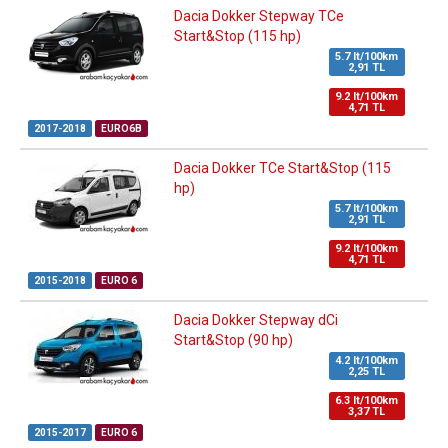
Dacia Dokker Stepway TCe
Start&Stop (115 hp)
5.7 lt/100km
2,91 TL
9.2 lt/100km
4,71 TL
2017-2018
EURO6B
Dacia Dokker TCe Start&Stop (115
hp)
5.7 lt/100km
2,91 TL
9.2 lt/100km
4,71 TL
2015-2018
EURO 6
Dacia Dokker Stepway dCi
Start&Stop (90 hp)
4.2 lt/100km
2,25 TL
6.3 lt/100km
3,37 TL
2015-2017
EURO 6