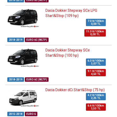
2018-2019
EURO 6C (WLTP)
Dacia Dokker Stepway SCe LPG
Start&Stop (109 hp)
7.0 lt/100km
0,00 TL
11.0 lt/100km
0,00 TL
2018-2019
EURO 6C (WLTP)
Dacia Dokker Stepway SCe
Start&Stop (100 hp)
6.0 lt/100km
3,07 TL
9.1 lt/100km
4,63 TL
2018-2019
EURO 6C (WLTP)
Dacia Dokker dCi Start&Stop (75 hp)
4.2 lt/100km
2,25 TL
6.6 lt/100km
3,53 TL
2015-2018
EURO 6