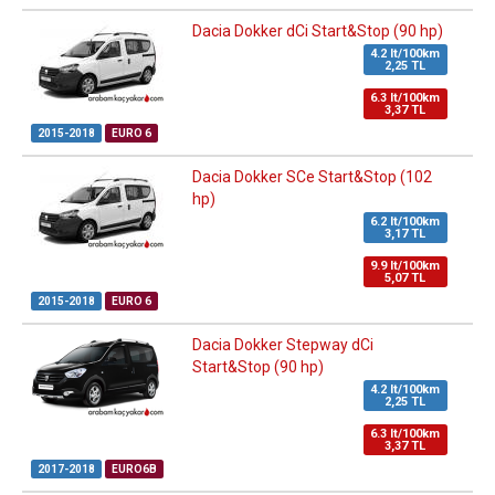
Dacia Dokker dCi Start&Stop (90 hp)
4.2 lt/100km
2,25 TL
6.3 lt/100km
3,37 TL
2015-2018
EURO 6
Dacia Dokker SCe Start&Stop (102
hp)
6.2 lt/100km
3,17 TL
9.9 lt/100km
5,07 TL
2015-2018
EURO 6
Dacia Dokker Stepway dCi
Start&Stop (90 hp)
4.2 lt/100km
2,25 TL
6.3 lt/100km
3,37 TL
2017-2018
EURO6B