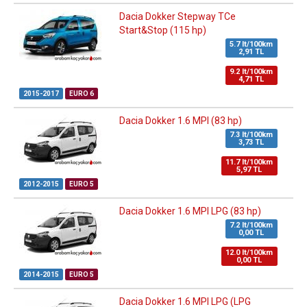
Dacia Dokker Stepway TCe
Start&Stop (115 hp)
5.7 lt/100km
2,91 TL
9.2 lt/100km
4,71 TL
2015-2017
EURO 6
Dacia Dokker 1.6 MPI (83 hp)
7.3 lt/100km
3,73 TL
11.7 lt/100km
5,97 TL
2012-2015
EURO 5
Dacia Dokker 1.6 MPI LPG (83 hp)
7.2 lt/100km
0,00 TL
12.0 lt/100km
0,00 TL
2014-2015
EURO 5
Dacia Dokker 1.6 MPI LPG (LPG