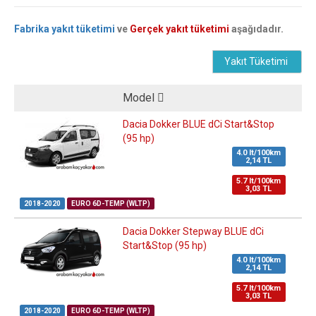
Fabrika yakıt tüketimi
ve
Gerçek yakıt tüketimi
aşağıdadır.
Yakıt Tüketimi
Model
Dacia Dokker BLUE dCi Start&Stop
(95 hp)
4.0 lt/100km
2,14 TL
5.7 lt/100km
3,03 TL
2018-2020
EURO 6D-TEMP (WLTP)
Dacia Dokker Stepway BLUE dCi
Start&Stop (95 hp)
4.0 lt/100km
2,14 TL
5.7 lt/100km
3,03 TL
2018-2020
EURO 6D-TEMP (WLTP)