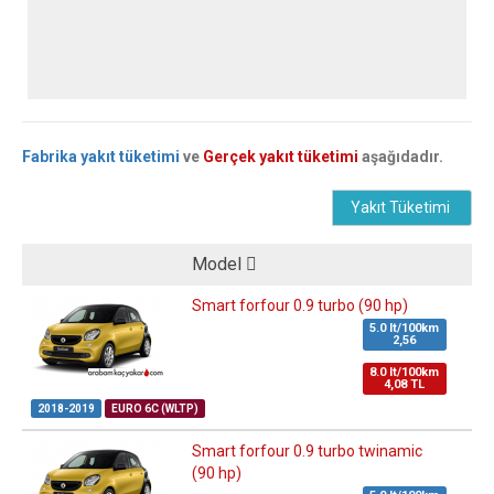
Fabrika yakıt tüketimi
ve
Gerçek yakıt tüketimi
aşağıdadır.
Yakıt Tüketimi
Model
Smart forfour 0.9 turbo (90 hp)
5.0 lt/100km
2,56
8.0 lt/100km
4,08 TL
2018-2019
EURO 6C (WLTP)
Smart forfour 0.9 turbo twinamic
(90 hp)