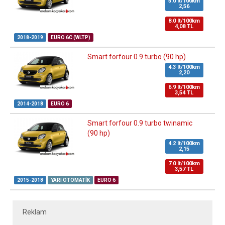
5.0 lt/100km
2,56
8.0 lt/100km
4,08 TL
2018-2019
EURO 6C (WLTP)
Smart forfour 0.9 turbo (90 hp)
4.3 lt/100km
2,20
6.9 lt/100km
3,54 TL
2014-2018
EURO 6
Smart forfour 0.9 turbo twinamic
(90 hp)
4.2 lt/100km
2,15
7.0 lt/100km
3,57 TL
2015-2018
YARI OTOMATIK
EURO 6
Reklam