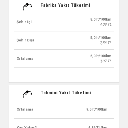
Fabrika Yakıt Tüketimi
8,0 lt/100km
Şehir İçi
4,09 TL
5,0 lt/100km
Şehir Dışı
2,56 TL
6,0 lt/100km
Ortalama
3,07 TL
Tahmini Yakıt Tüketimi
Ortalama
9,5 lt/100km
Kaç Yakar?
4,86 TL/km