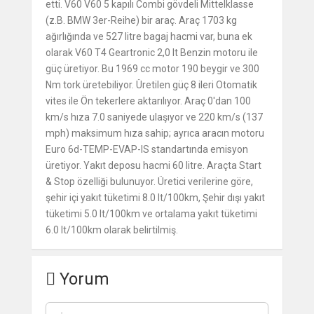
etti. V60 V60 5 kapılı Combi gövdeli Mittelklasse
(z.B. BMW 3er-Reihe) bir araç. Araç 1703 kg
ağırlığında ve 527 litre bagaj hacmi var, buna ek
olarak V60 T4 Geartronic 2,0 lt Benzin motoru ile
güç üretiyor. Bu 1969 cc motor 190 beygir ve 300
Nm tork üretebiliyor. Üretilen güç 8 ileri Otomatik
vites ile Ön tekerlere aktarılıyor. Araç 0'dan 100
km/s hıza 7.0 saniyede ulaşıyor ve 220 km/s (137
mph) maksimum hıza sahip; ayrıca aracın motoru
Euro 6d-TEMP-EVAP-IS standartında emisyon
üretiyor. Yakıt deposu hacmi 60 litre. Araçta Start
& Stop özelliği bulunuyor. Üretici verilerine göre,
şehir içi yakıt tüketimi 8.0 lt/100km, Şehir dışı yakıt
tüketimi 5.0 lt/100km ve ortalama yakıt tüketimi
6.0 lt/100km olarak belirtilmiş.
Yorum