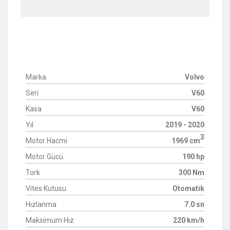
Marka
Volvo
Seri
V60
Kasa
V60
Yıl
2019 - 2020
3
Motor Hacmi
1969 cm
Motor Gücü
190 hp
Tork
300 Nm
Vites Kutusu
Otomatik
Hızlanma
7.0 sn
Maksimum Hız
220 km/h