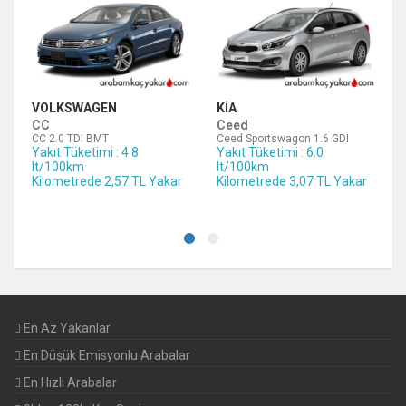
VOLKSWAGEN
KIA
CC
Ceed
CC 2.0 TDI BMT
Ceed Sportswagon 1.6 GDI
Yakıt Tüketimi : 4.8
Yakıt Tüketimi : 6.0
lt/100km
lt/100km
Kilometrede 2,57 TL Yakar
Kilometrede 3,07 TL Yakar
En Az Yakanlar
En Düşük Emisyonlu Arabalar
En Hızlı Arabalar