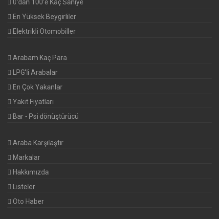
0'dan 100'e Kaç Saniye
En Yüksek Beygirliler
Elektrikli Otomobiller
Arabam Kaç Para
LPG'li Arabalar
En Çok Yakanlar
Yakıt Fiyatları
Bar - Psi dönüştürücü
Araba Karşılaştır
Markalar
Hakkımızda
Listeler
Oto Haber