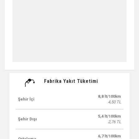
Fabrika Yakıt Tüketimi
8,8 lt/100km
Şehir İçi
4,50 TL
5,4 lt/100km
Şehir Dışı
2,76 TL
6,7 lt/100km
Ortalama