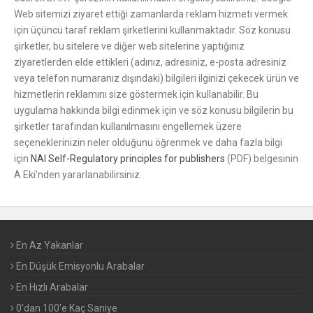
Web sitemizi ziyaret ettiği zamanlarda reklam hizmeti vermek
için üçüncü taraf reklam şirketlerini kullanmaktadır. Söz konusu
şirketler, bu sitelere ve diğer web sitelerine yaptığınız
ziyaretlerden elde ettikleri (adınız, adresiniz, e-posta adresiniz
veya telefon numaranız dışındaki) bilgileri ilginizi çekecek ürün ve
hizmetlerin reklamını size göstermek için kullanabilir. Bu
uygulama hakkında bilgi edinmek için ve söz konusu bilgilerin bu
şirketler tarafından kullanılmasını engellemek üzere
seçeneklerinizin neler olduğunu öğrenmek ve daha fazla bilgi
için
NAI Self-Regulatory principles for publishers
(PDF) belgesinin
A Eki'nden yararlanabilirsiniz.
En Az Yakanlar
En Düşük Emisyonlu Arabalar
En Hızlı Arabalar
0'dan 100'e Kaç Saniye