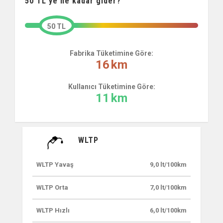
50
TL'ye ne kadar gider?
50 TL
Fabrika Tüketimine Göre:
16
km
Kullanıcı Tüketimine Göre:
11
km
WLTP
WLTP Yavaş
9,0 lt/100km
WLTP Orta
7,0 lt/100km
WLTP Hızlı
6,0 lt/100km