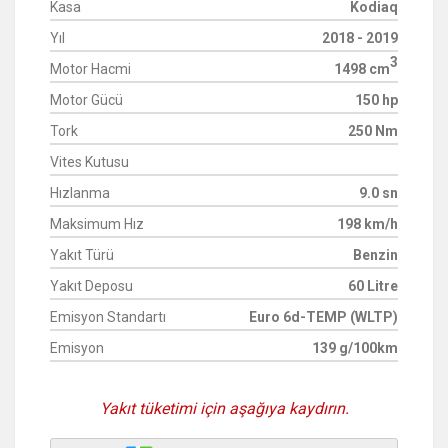
Kasa
Kodiaq
Yıl
2018 - 2019
3
Motor Hacmi
1498 cm
Motor Gücü
150 hp
Tork
250 Nm
Vites Kutusu
Hızlanma
9.0 sn
Maksimum Hız
198 km/h
Yakıt Türü
Benzin
Yakıt Deposu
60 Litre
Emisyon Standartı
Euro 6d-TEMP (WLTP)
Emisyon
139 g/100km
Yakıt tüketimi için aşağıya kaydırın.