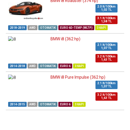
BMW i8 Roadster (374 hp)
2.0 lt/100km
1,02 TL
3.1 lt/100km
1,58 TL
2018-2019
AWD
OTOMATIK
EURO 6D-TEMP (WLTP)
3 KAPI
BMW i8 (362 hp)
2.1 lt/100km
1,07 TL
3.2 lt/100km
1,63 TL
2014-2018
AWD
OTOMATIK
EURO 6
3 KAPI
BMW i8 Pure Impulse (362 hp)
2.1 lt/100km
1,07 TL
3.2 lt/100km
1,63 TL
2014-2015
AWD
OTOMATIK
EURO 6
3 KAPI