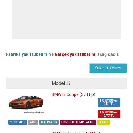
Fabrika yakıt tüketimi
ve
Gerçek yakıt tüketimi
aşağıdadır.
Yakıt Tüketimi
Model
BMW i8 Coupe (374 hp)
1.0 lt/100km
0,51 TL
1.5 lt/100km
0,77 TL
2018-2019
AWD
OTOMATIK
EURO 6D-TEMP (WLTP)
3 KAPI