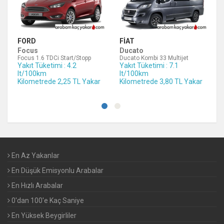
FORD
FIAT
Focus
Ducato
Focus 1.6 TDCi Start/Stopp
Ducato Kombi 33 Multijet
Yakıt Tüketimi : 4.2
Yakıt Tüketimi : 7.1
lt/100km
lt/100km
Kilometrede 2,25 TL Yakar
Kilometrede 3,80 TL Yakar
En Az Yakanlar
En Düşük Emisyonlu Arabalar
En Hızlı Arabalar
0'dan 100'e Kaç Saniye
En Yüksek Beygirliler