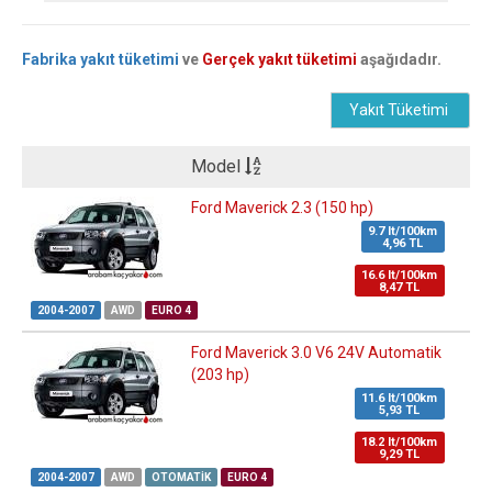
Fabrika yakıt tüketimi
ve
Gerçek yakıt tüketimi
aşağıdadır.
Yakıt Tüketimi
Model
Ford Maverick 2.3 (150 hp)
9.7 lt/100km
4,96 TL
16.6 lt/100km
8,47 TL
2004-2007
AWD
EURO 4
Ford Maverick 3.0 V6 24V Automatik
(203 hp)
11.6 lt/100km
5,93 TL
18.2 lt/100km
9,29 TL
2004-2007
AWD
OTOMATIK
EURO 4