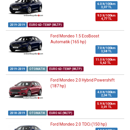
6.0 lt/100km
3,07 TL
9.3 lt/100km
4,77 TL
2019-2019
EURO 6D-TEMP (WLTP)
Ford Mondeo 1.5 EcoBoost
Automatik (165 hp)
7.0 lt/100km
3,58 TL
11.0 lt/100km
5,62 TL
2019-2019
OTOMATIK
EURO 6D-TEMP (WLTP)
Ford Mondeo 2.0 Hybrid Powershift
(187 hp)
4.0 lt/100km
2,04 TL
5.9 lt/100km
3,01 TL
2018-2019
OTOMATIK
EURO 6C (WLTP)
Ford Mondeo 2.0 TDCi (150 hp)