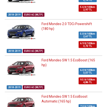
2,14 TL
5.6 lt/100km
2,97 TL
2018-2019
EURO 6C (WLTP)
Ford Mondeo 2.0 TDCi Powershift
(180 hp)
5.0 lt/100km
2,67 TL
6.9 lt/100km
3,72 TL
2018-2019
EURO 6C (WLTP)
Ford Mondeo SW 1.5 EcoBoost (165
hp)
6.0 lt/100km
3,07 TL
9.5 lt/100km
4,86 TL
2018-2019
EURO 6C (WLTP)
Ford Mondeo SW 1.5 EcoBoost
Automatic (165 hp)
7.0 lt/100km