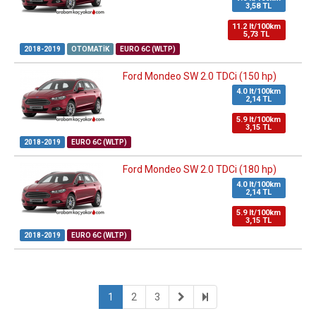
3,58 TL
11.2 lt/100km
5,73 TL
2018-2019
OTOMATIK
EURO 6C (WLTP)
Ford Mondeo SW 2.0 TDCi (150 hp)
4.0 lt/100km
2,14 TL
5.9 lt/100km
3,15 TL
2018-2019
EURO 6C (WLTP)
Ford Mondeo SW 2.0 TDCi (180 hp)
4.0 lt/100km
2,14 TL
5.9 lt/100km
3,15 TL
2018-2019
EURO 6C (WLTP)
1
2
3