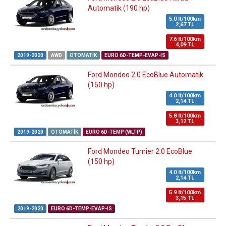
Automatik (190 hp)
5.0 lt/100km
2,67 TL
7.6 lt/100km
4,09 TL
2019-2020
AWD
OTOMATIK
EURO 6D-TEMP-EVAP-IS
Ford Mondeo 2.0 EcoBlue Automatik
(150 hp)
4.0 lt/100km
2,14 TL
5.8 lt/100km
3,12 TL
2019-2020
OTOMATIK
EURO 6D-TEMP (WLTP)
Ford Mondeo Turnier 2.0 EcoBlue
(150 hp)
4.0 lt/100km
2,14 TL
5.9 lt/100km
3,15 TL
2019-2020
EURO 6D-TEMP-EVAP-IS