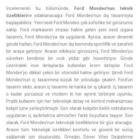
İncelemenin bu bölümünde,
Ford Mondeo'nun teknik
özellikleri
ne odaklanacağız. Ford Mondeo'nun dış tasarımıyla
başlayabiliriz. Yeni nesil Ford Mondeo çok sofistike bir görünüme
sahip. Ford markasının imzası haline gelen yeni nesil ızgara
tasarımı, Ford Mondeo'ya da uygulandı. Ayrıca, aracın dinamik
gövde hatları, Ford Mondeo'nun dış kısmında sportiflik ve zarafeti
bir araya getiriyor. Aracın etkileyici görünümü, Ford Mondeo'yu
sürerken kendinizi bir rock yıldızı gibi hissettiriyor. Gövde
üzerindeki ince detaylarda kullanılan krom detaylar Ford
Mondeo'yu dikkat çekici bir otomobil haline getiriyor. Şimdi Ford
Mondeo'nun iç tasarımına küçük bir yolculuğa çıkalım. Ford'un
tasarım ekibi, aracın iç tasarımı ile harika bir iş çıkardı. İç tasarım
o kadar pürüzsüz ve modern ki her ayrıntı birbiriyle uyumlu.
Pratik kullanım için her teknolojik detay ve kontrol mekanizması
kokpit içine yerleştirilmiştir. Son olarak kokpitin belirli noktalarına
uygulanan iç aydınlatma atmosferi farklı boyutlara taşıyor. Son
olarak, Ford Mondeo'nun teknolojik özelliklerine bir göz atacağız.
Aracın tüm teknolojik özellikleri konforlu ve güvenli bir sürüş
sağlamak için oluşturuldu. Örneğin, Döner Vites Değiştirme