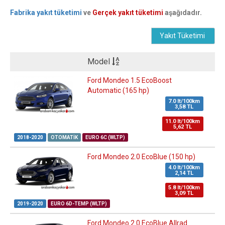
Fabrika yakıt tüketimi
ve
Gerçek yakıt tüketimi
aşağıdadır.
Yakıt Tüketimi
Model
Ford Mondeo 1.5 EcoBoost
Automatic (165 hp)
7.0 lt/100km
3,58 TL
11.0 lt/100km
5,62 TL
2018-2020
OTOMATIK
EURO 6C (WLTP)
Ford Mondeo 2.0 EcoBlue (150 hp)
4.0 lt/100km
2,14 TL
5.8 lt/100km
3,09 TL
2019-2020
EURO 6D-TEMP (WLTP)
Ford Mondeo 2.0 EcoBlue Allrad