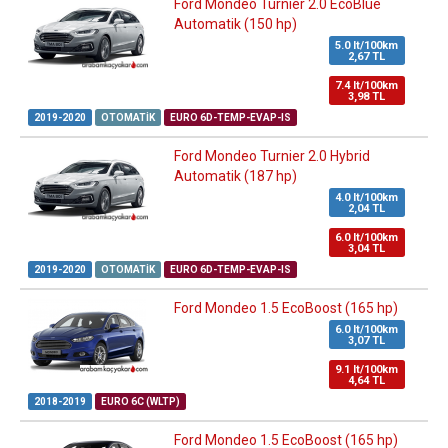
Ford Mondeo Turnier 2.0 EcoBlue
Automatik (150 hp)
5.0 lt/100km
2,67 TL
7.4 lt/100km
3,98 TL
2019-2020
OTOMATIK
EURO 6D-TEMP-EVAP-IS
Ford Mondeo Turnier 2.0 Hybrid
Automatik (187 hp)
4.0 lt/100km
2,04 TL
6.0 lt/100km
3,04 TL
2019-2020
OTOMATIK
EURO 6D-TEMP-EVAP-IS
Ford Mondeo 1.5 EcoBoost (165 hp)
6.0 lt/100km
3,07 TL
9.1 lt/100km
4,64 TL
2018-2019
EURO 6C (WLTP)
Ford Mondeo 1.5 EcoBoost (165 hp)