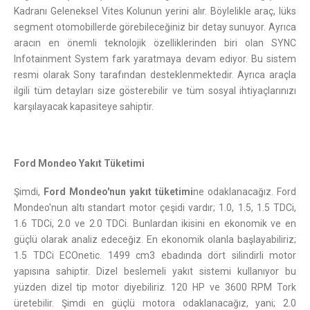
Kadranı Geleneksel Vites Kolunun yerini alır. Böylelikle araç, lüks
segment otomobillerde görebileceğiniz bir detay sunuyor. Ayrıca
aracın en önemli teknolojik özelliklerinden biri olan SYNC
Infotainment System fark yaratmaya devam ediyor. Bu sistem
resmi olarak Sony tarafından desteklenmektedir. Ayrıca araçla
ilgili tüm detayları size gösterebilir ve tüm sosyal ihtiyaçlarınızı
karşılayacak kapasiteye sahiptir.
Ford Mondeo Yakıt Tüketimi
Şimdi,
Ford Mondeo'nun yakıt tüketimi
ne odaklanacağız. Ford
Mondeo'nun altı standart motor çeşidi vardır; 1.0, 1.5, 1.5 TDCi,
1.6 TDCi, 2.0 ve 2.0 TDCi. Bunlardan ikisini en ekonomik ve en
güçlü olarak analiz edeceğiz. En ekonomik olanla başlayabiliriz;
1.5 TDCi ECOnetic. 1499 cm3 ebadında dört silindirli motor
yapısına sahiptir. Dizel beslemeli yakıt sistemi kullanıyor bu
yüzden dizel tip motor diyebiliriz. 120 HP ve 3600 RPM Tork
üretebilir. Şimdi en güçlü motora odaklanacağız, yani; 2.0