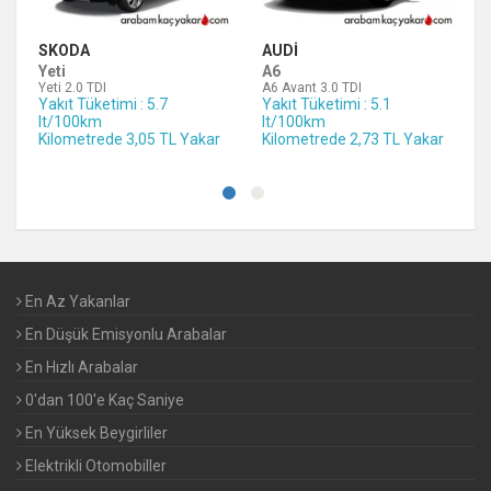
SKODA
AUDI
Yeti
A6
Yeti 2.0 TDI
A6 Avant 3.0 TDI
Yakıt Tüketimi : 5.7
Yakıt Tüketimi : 5.1
lt/100km
lt/100km
Kilometrede 3,05 TL Yakar
Kilometrede 2,73 TL Yakar
En Az Yakanlar
En Düşük Emisyonlu Arabalar
En Hızlı Arabalar
0'dan 100'e Kaç Saniye
En Yüksek Beygirliler
Elektrikli Otomobiller