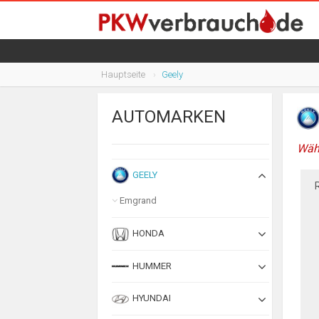
DODGE
DS AUTOMOBILES
Hauptseite
Geely
FERRARI
FIAT
AUTOMARKEN
FORD
Wäh
GEELY
Emgrand
HONDA
HUMMER
HYUNDAI