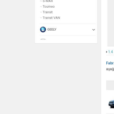
S-MAX
Tourneo
Transit
Transit VAN
GEELY
HONDA
1.4
HUMMER
Fabr
HYUNDAI
aşağ
INFINITI
ISUZU
JAGUAR
JEEP