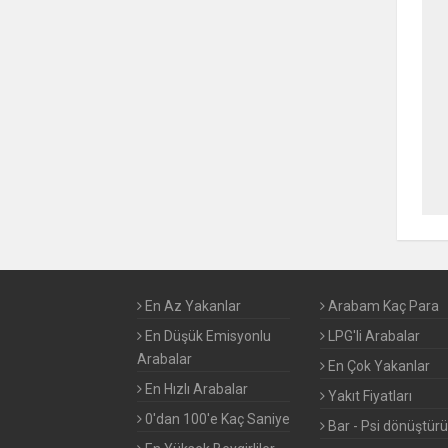
MERCEDES BENZ
MINI
MITSUBISHI
NISSAN
OPEL
PAGANI
En Az Yakanlar
Arabam Kaç Para
PEUGEOT
En Düşük Emisyonlu
LPG'li Arabalar
PORSCHE
Arabalar
En Çok Yakanlar
En Hızlı Arabalar
Yakıt Fiyatları
RENAULT
0'dan 100'e Kaç Saniye
Bar - Psi dönüştür