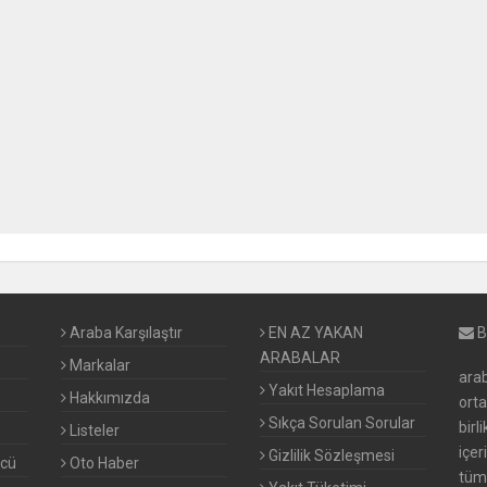
Araba Karşılaştır
EN AZ YAKAN
B
ARABALAR
Markalar
arab
Yakıt Hesaplama
Hakkımızda
ort
Sıkça Sorulan Sorular
birl
Listeler
içer
Gizlilik Sözleşmesi
ücü
Oto Haber
tüm 