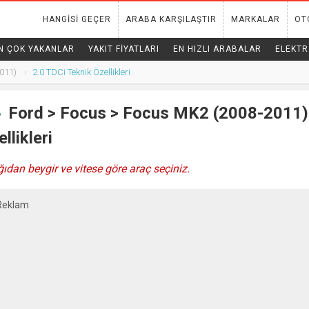
HANGISI GEÇER
ARABA KARŞILAŞTIR
MARKALAR
OT
N ÇOK YAKANLAR
YAKIT FIYATLARI
EN HIZLI ARABALAR
ELEKTR
011)
2.0 TDCi Teknik Özellikleri
Ford
>
Focus
> Focus MK2 (2008-2011) 
llikleri
ıdan beygir ve vitese göre araç seçiniz.
Reklam