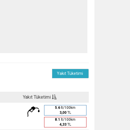
Yakıt Tüketimi
Yakıt Tüketimi
5.6
lt/100km
3,00
TL
8.1
lt/100km
4,33
TL