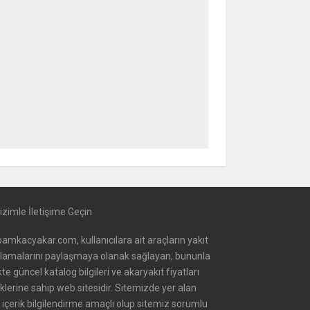
izimle İletişime Geçin
amkacyakar.com, kullanıcılara ait araçların yakıt
alamalarını paylaşmaya olanak sağlayan, bununla
ikte güncel katalog bilgileri ve akaryakıt fiyatları
iklerine sahip web sitesidir. Sitemizde yer alan
içerik bilgilendirme amaçlı olup sitemiz sorumlu