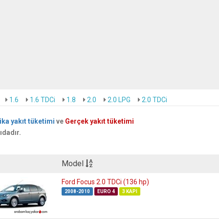
1.6
1.6 TDCi
1.8
2.0
2.0 LPG
2.0 TDCi
ika yakıt tüketimi
ve
Gerçek yakıt tüketimi
ıdadır.
Model
Ford Focus 2.0 TDCi (136 hp)
2008-2010
EURO 4
3 KAPI