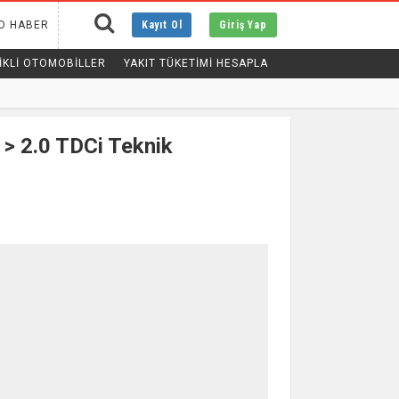
O HABER
Kayıt Ol
Giriş Yap
IKLI OTOMOBILLER
YAKIT TÜKETİMİ HESAPLA
> 2.0 TDCi Teknik