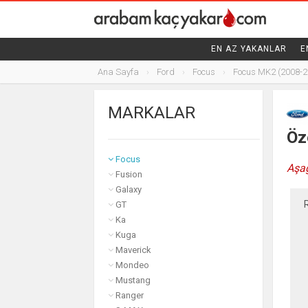
FIAT
EN AZ YAKANLAR
E
FORD
Ana Sayfa
Ford
Focus
Focus MK2 (2008-2
B-MAX
C-MAX
MARKALAR
EcoSport
Edge
Öze
Fiesta
Focus
Aşağ
Fusion
Galaxy
GT
Ka
Kuga
Maverick
Mondeo
Mustang
Ranger