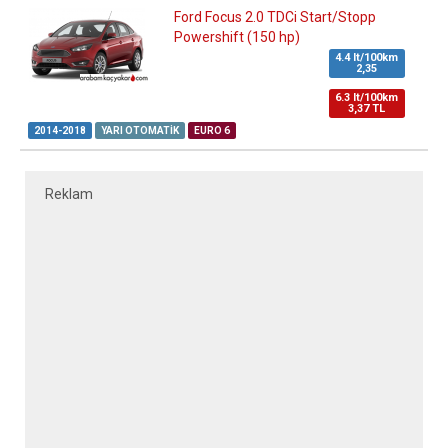
Ford Focus 2.0 TDCi Start/Stopp
Powershift (150 hp)
4.4 lt/100km
2,35
6.3 lt/100km
3,37 TL
2014-2018
YARI OTOMATIK
EURO 6
Reklam