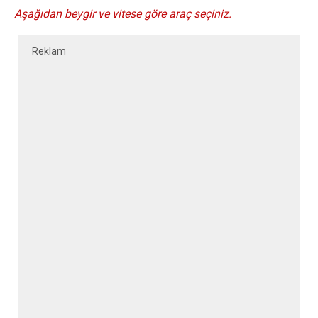
Aşağıdan beygir ve vitese göre araç seçiniz.
Reklam