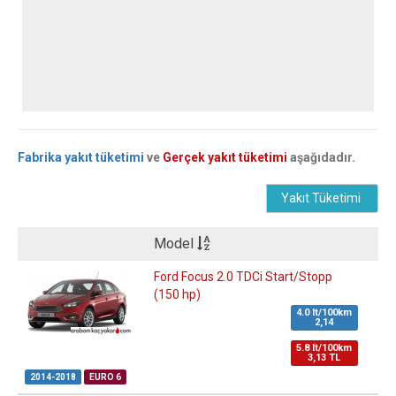
Fabrika yakıt tüketimi
ve
Gerçek yakıt tüketimi
aşağıdadır.
Yakıt Tüketimi
Model
Ford Focus 2.0 TDCi Start/Stopp
(150 hp)
4.0 lt/100km
2,14
5.8 lt/100km
3,13 TL
2014-2018
EURO 6