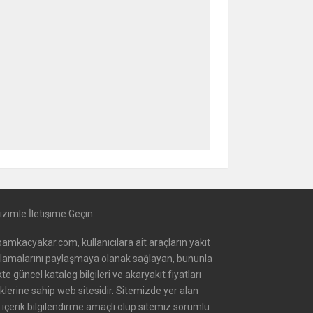
izimle İletişime Geçin
amkacyakar.com, kullanıcılara ait araçların yakıt
alamalarını paylaşmaya olanak sağlayan, bununla
ikte güncel katalog bilgileri ve akaryakıt fiyatları
iklerine sahip web sitesidir. Sitemizde yer alan
içerik bilgilendirme amaçlı olup sitemiz sorumlu