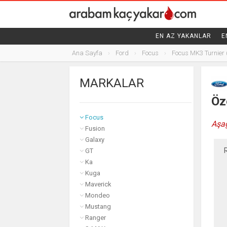
FIAT
EN AZ YAKANLAR
E
FORD
Ana Sayfa
Ford
Focus
Focus MK3 Turnier 
B-MAX
C-MAX
MARKALAR
EcoSport
Edge
Öze
Fiesta
Focus
Aşağ
Fusion
Galaxy
GT
Ka
Kuga
Maverick
Mondeo
Mustang
Ranger