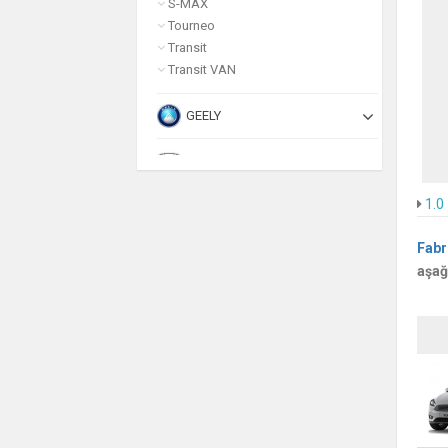
S-MAX
Tourneo
Transit
Transit VAN
GEELY
HONDA
1.0
HUMMER
Fabr
HYUNDAI
aşağ
INFINITI
ISUZU
JAGUAR
JEEP