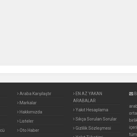
Araba Karşılaştır
EN AZ YAKAN
B
ARABALAR
Markalar
arab
Yakıt Hesaplama
Hakkımızda
ort
Sıkça Sorulan Sorular
birl
Listeler
içer
Gizlilik Sözleşmesi
ücü
Oto Haber
tüm 