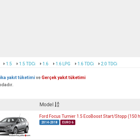
1.5
1.5 TDCi
1.6
1.6 LPG
1.6 TDCi
2.0 TDCi
ika yakıt tüketimi
ve
Gerçek yakıt tüketimi
ıdadır.
Model
Ford Focus Turnier 1.5 EcoBoost Start/Stopp (150 
2014-2018
EURO 6