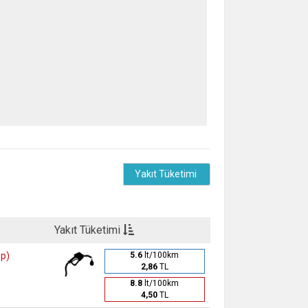
Yakıt Tüketimi
Yakıt Tüketimi
hp)
5.6
lt/100km
2,86
TL
8.8
lt/100km
4,50
TL