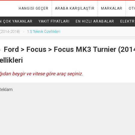
HANGISI GEÇER
ARABA KARŞILAŞTIR
MARKALAR
OT
N ÇOK YAKANLAR
YAKIT FIYATLARI
EN HIZLI ARABALAR
ELEKTR
(2014-2018)
1.5 Teknik Özellikleri
Ford
>
Focus
> Focus MK3 Turnier (2014
llikleri
ıdan beygir ve vitese göre araç seçiniz.
Reklam