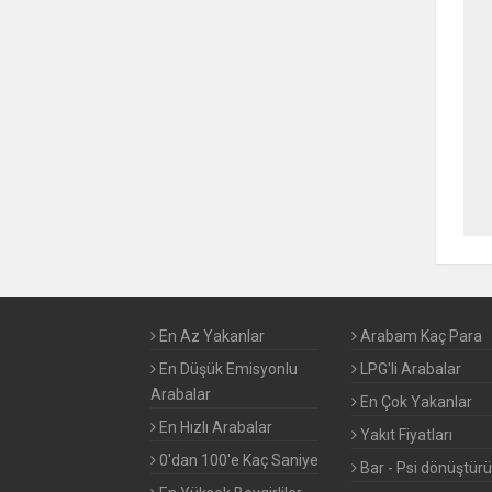
MERCEDES BENZ
MINI
MITSUBISHI
NISSAN
OPEL
PAGANI
En Az Yakanlar
Arabam Kaç Para
PEUGEOT
En Düşük Emisyonlu
LPG'li Arabalar
PORSCHE
Arabalar
En Çok Yakanlar
En Hızlı Arabalar
Yakıt Fiyatları
RENAULT
0'dan 100'e Kaç Saniye
Bar - Psi dönüştür