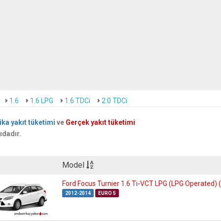
1.6
1.6 LPG
1.6 TDCi
2.0 TDCi
ika yakıt tüketimi
ve
Gerçek yakıt tüketimi
ıdadır.
Model
Ford Focus Turnier 1.6 Ti-VCT LPG (LPG Operated) 
2012-2014
EURO 5