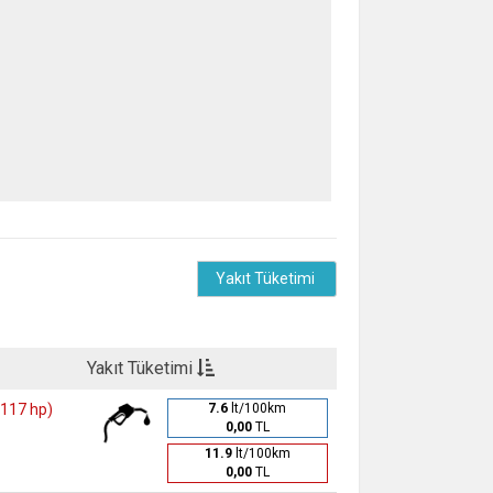
Yakıt Tüketimi
Yakıt Tüketimi
(117 hp)
7.6
lt/100km
0,00
TL
11.9
lt/100km
0,00
TL