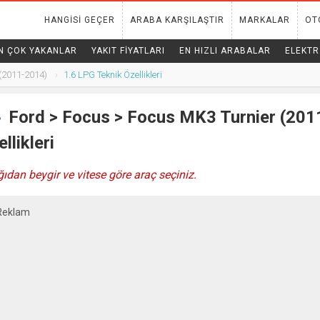
HANGISI GEÇER
ARABA KARŞILAŞTIR
MARKALAR
OT
N ÇOK YAKANLAR
YAKIT FIYATLARI
EN HIZLI ARABALAR
ELEKTR
(2011-2014)
1.6 LPG Teknik Özellikleri
Ford
>
Focus
> Focus MK3 Turnier (2011
llikleri
ıdan beygir ve vitese göre araç seçiniz.
Reklam