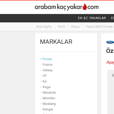
FIAT
EN AZ YAKANLAR
E
FORD
Ana Sayfa
Ford
Focus
Focus MK3 Turnier 
B-MAX
C-MAX
MARKALAR
EcoSport
Edge
Öze
Fiesta
Focus
Aşağ
Fusion
Galaxy
GT
Ka
Kuga
Maverick
Mondeo
Mustang
Ranger