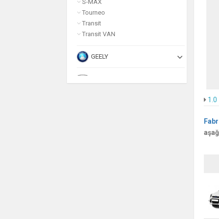
S-MAX
Tourneo
Transit
Transit VAN
GEELY
HONDA
1.0
HUMMER
Fabr
HYUNDAI
aşağ
INFINITI
ISUZU
JAGUAR
JEEP