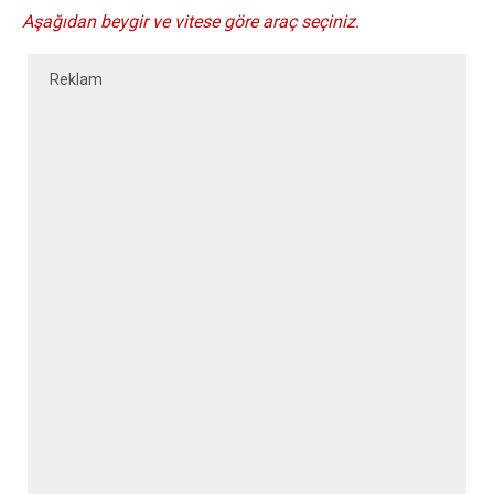
Aşağıdan beygir ve vitese göre araç seçiniz.
Reklam