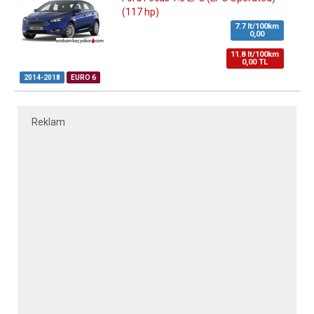
(117 hp)
7.7 lt/100km
0,00
11.8 lt/100km
0,00 TL
2014-2018
EURO 6
Reklam