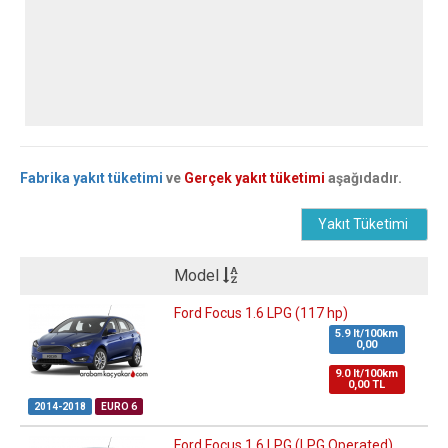
Fabrika yakıt tüketimi
ve
Gerçek yakıt tüketimi
aşağıdadır.
Yakıt Tüketimi
Model
Ford Focus 1.6 LPG (117 hp)
5.9 lt/100km
0,00
9.0 lt/100km
0,00 TL
2014-2018
EURO 6
Ford Focus 1.6 LPG (LPG Operated)