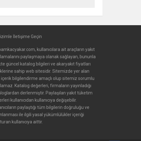
izimle İletişime Geçin
amkacyakar.com, kullanıcılara ait araçların yakıt
alamalarını paylaşmaya olanak sağlayan, bununla
ikte güncel katalog bilgileri ve akaryakıt fiyatları
iklerine sahip web sitesidir. Sitemizde yer alan
içerik bilgilendirme amaçlı olup sitemiz sorumlu
lamaz. Katalog değerleri, firmaların yayınladığı
loglardan derlenmiştir. Paylaşılan yakıt tüketim
rleri kullanıcıdan kullanıcıya değişebilir.
anıcıların paylaştığı tüm bilgilerin doğruluğu ve
nlanması ile ilgili yasal yükümlülükler içeriği
turan kullanıcıya aittir.