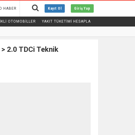
O HABER
Kayıt Ol
Giriş Yap
IKLI OTOMOBILLER
YAKIT TÜKETİMİ HESAPLA
> 2.0 TDCi Teknik