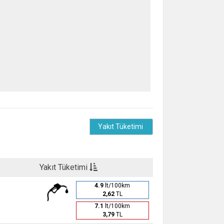
Yakıt Tüketimi
Yakıt Tüketimi
4.9
lt/100km
2,62
TL
7.1
lt/100km
3,79
TL