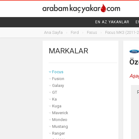
FIAT
EN AZ YAKANLAR
E
FORD
Ana Sayfa
Ford
Focus
Focus MK3 (2011-2
B-MAX
C-MAX
MARKALAR
EcoSport
Edge
Öze
Fiesta
Focus
Aşağ
Fusion
Galaxy
GT
Ka
Kuga
Maverick
Mondeo
Mustang
Ranger