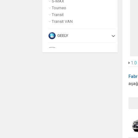
S-MAX
Tourneo
Transit
Transit VAN
GEELY
HONDA
1.0
HUMMER
Fabr
HYUNDAI
aşağ
INFINITI
ISUZU
JAGUAR
JEEP