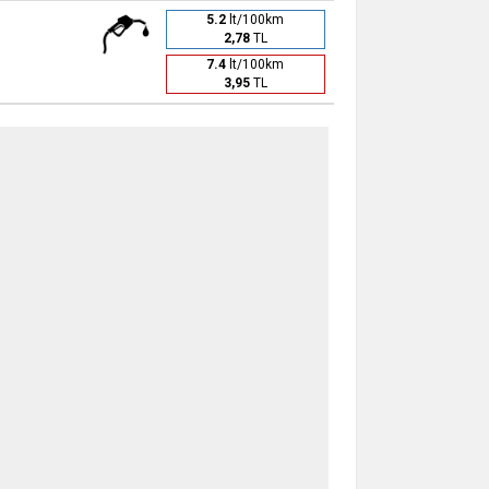
5.2
lt/100km
2,78
TL
7.4
lt/100km
3,95
TL