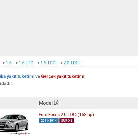
1.6
1.6 LPG
1.6 TDCi
2.0 TDCi
ika yakıt tüketimi
ve
Gerçek yakıt tüketimi
ıdadır.
Model
Ford Focus 2.0 TDCi (163 hp)
2011-2014
EURO 5