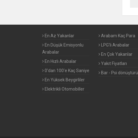
MERCEDES BENZ
MINI
En Az Yakanlar
Arabam Kaç Para
MITSUBISHI
En Düşük Emisyonlu
LPG'li Arabalar
Arabalar
En Çok Yakanlar
NISSAN
En Hızlı Arabalar
Yakıt Fiyatları
OPEL
0'dan 100'e Kaç Saniye
Bar - Psi dönüştür
En Yüksek Beygirliler
PAGANI
Elektrikli Otomobiller
PEUGEOT
PORSCHE
RENAULT