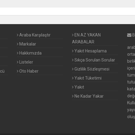
Araba Karşılaştır
EN AZ YAKAN
B
ARABALAR
Markalar
arab
Yakıt Hesaplama
Hakkımızda
ort
Sıkça Sorulan Sorular
birl
Listeler
içer
Gizlilik Sözleşmesi
ücü
Oto Haber
tüm 
Yakıt Tüketimi
tutu
Yakıt
kata
değe
Ne Kadar Yakar
Kull
yayı
oluş