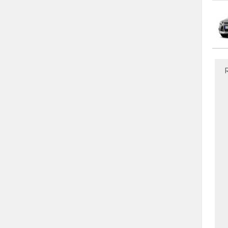
KIA
KOENIGSEGG
LADA
LAMBORGHINI
LANCIA
LAND ROVER
MAN
MASERATI
MAZDA
MCLAREN