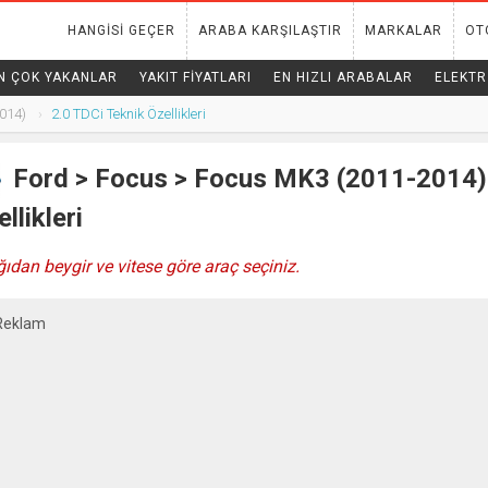
HANGISI GEÇER
ARABA KARŞILAŞTIR
MARKALAR
OT
N ÇOK YAKANLAR
YAKIT FIYATLARI
EN HIZLI ARABALAR
ELEKTR
014)
2.0 TDCi Teknik Özellikleri
Ford
>
Focus
> Focus MK3 (2011-2014) 
llikleri
ıdan beygir ve vitese göre araç seçiniz.
Reklam