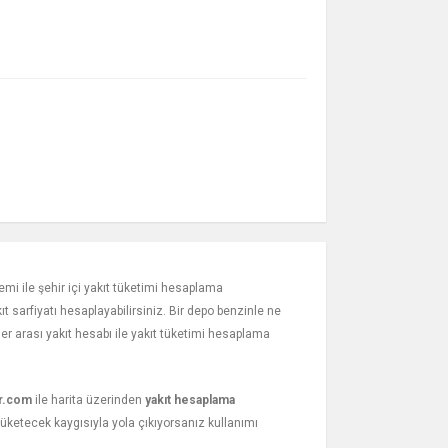
emi ile şehir içi yakıt tüketimi hesaplama
t sarfiyatı hesaplayabilirsiniz. Bir depo benzinle ne
rler arası yakıt hesabı ile yakıt tüketimi hesaplama
r.com
ile harita üzerinden
yakıt hesaplama
tüketecek kaygısıyla yola çıkıyorsanız kullanımı