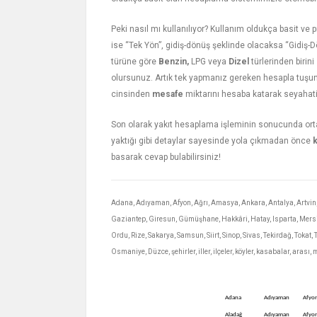
Peki nasıl mı kullanılıyor? Kullanım oldukça basit ve
ise “Tek Yön”, gidiş-dönüş şeklinde olacaksa “Gidiş-
türüne göre
Benzin,
LPG veya
Dizel
türlerinden birin
olursunuz. Artık tek yapmanız gereken hesapla tu
cinsinden
mesafe
miktarını hesaba katarak seyahatin
Son olarak yakıt hesaplama işleminin sonucunda ortaya 
yaktığı gibi detaylar sayesinde yola çıkmadan önce
k
basarak cevap bulabilirsiniz!
Adana, Adıyaman, Afyon, Ağrı, Amasya, Ankara, Antalya, Artvin, Ay
Gaziantep, Giresun, Gümüşhane, Hakkâri, Hatay, Isparta, Mersin
Ordu, Rize, Sakarya, Samsun, Siirt, Sinop, Sivas, Tekirdağ, Tokat
Osmaniye, Düzce, şehirler, iller, ilçeler, köyler, kasabalar, aras
Adana
Adıyaman
Afyon
Aladağ
Adıyaman
Afyon