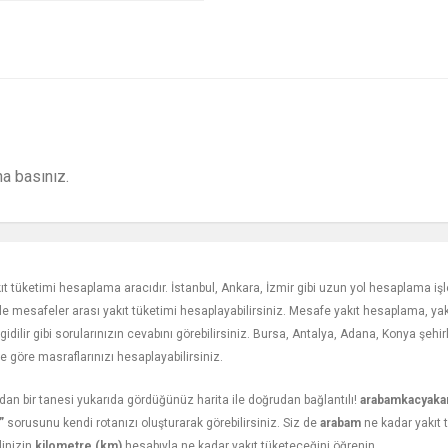
a basınız.
ıt tüketimi hesaplama aracıdır. İstanbul, Ankara, İzmir gibi uzun yol hesaplama işl
ile mesafeler arası yakıt tüketimi hesaplayabilirsiniz. Mesafe yakıt hesaplama, yakı
 gidilir gibi sorularınızın cevabını görebilirsiniz. Bursa, Antalya, Adana, Konya şehi
e göre masraflarınızı hesaplayabilirsiniz.
an bir tanesi yukarıda gördüğünüz harita ile doğrudan bağlantılı!
arabamkacyaka
”
sorusunu kendi rotanızı oluşturarak görebilirsiniz. Siz de
arabam
ne kadar yakıt 
linizin
kilometre (km)
hesabıyla ne kadar yakıt tüketeceğini öğrenin.