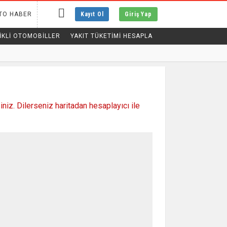
TO HABER
Kayıt Ol
Giriş Yap
IKLI OTOMOBILLER
YAKIT TÜKETİMİ HESAPLA
niz. Dilerseniz haritadan hesaplayıcı ile