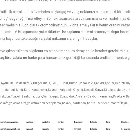
 pratik. İlk olarak harita üzerinden başlangıç ve varış noktanızı alt kısımdaki böl
Dönüş” seçeneğini işaretleyin. Sonraki aşamada aracınızın marka ve modelini ya da 
i seçmelisiniz. Son olarak otomobiliniz günlük ortalama yakıt tüketim oranını ya
şuna basmak! Bu aşamada
yakıt tüketimi hesaplama
sistemi aracınızın
depo
hacmi
iz boyunca tüketeceğiniz yakıt miktarını sizler için hesaplar.
çıkan tüketim bilgilerini en alt bölümde tüm detayları ile beraber görebilirsiniz. T
aç litre
yakıta
ne kadar
para harcamanız gerektiği konusunda endişe etmenize ge
dın, Balıkesir, Bilecik, Bingöl, Bitlis, Bolu, Burdur, Bursa, Çanakkale, Çankırı, Çorum, Denizli, Di
, İstanbul, İzmir, Kars, Kastamonu, Kayseri, Kırklareli, Kırşehir, Kocaeli, Konya, Kütahya, Malat
, Trabzon, Tunceli, Şanlıurfa, Uşak, Van, Yozgat, Zonguldak, Aksaray, Bayburt, Karaman, Kırıkkale, Bat
ı, mesafe, yakıt masraf, yakıt tüketimi hesaplama, hesabı, haritadan, harita üzerinden, masraf tayini,
karahisar
Aksaray
Ankara
Antalya
Aydın
Balıkesir
Bilecik
Bolu
Korkut
karahisar
Ağaçören
Akyurt
Akseki
Aydın
Ayvalık
Bilecik
Bolu
Malazgi