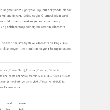
ümden seçmelisiniz. Eğer yolculuğunuz tek yönde olacak
kullandığı yakıt türünü seçin. Otomobilinizin yakıt
zarak doldurmanız gereken yerleri tamamlamış
 ve
şehirlerarası
planladığınız rotanın
kilometre
oplam tutar, litre fiyatı ve
kilometrede kaç kuruş
rek kalmıyor. Tüm sorularınıza
yakıt hesapla
tuşuna
yarbakır, Edirne, Elazığ, Erzincan, Erzurum, Eskişehir,
ya, Manisa, Kahramanmaraş, Mardin, Muğla, Muş, Nevşehir, Niğde,
man, Şırnak, Bartın, Ardahan, Iğdır, Yalova, Karabük, Kilis,
 kaç lt mazot yakar
Damal
Batman
rt
Göle
Beşiri