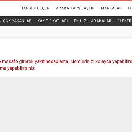
HANGISI GEÇER
ARABA KARŞILAŞTIR
MARKALAR
O
N ÇOK YAKANLAR
YAKIT FIYATLARI
EN HIZLI ARABALAR
ELEKTR
e mesafe girerek yakıt hesaplama işlemlerinizi kolayca yapabilirsi
ma yapabilirsiniz.