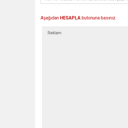
Aşağıdan
HESAPLA
butonuna basınız.
Reklam