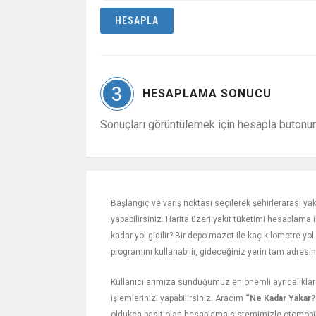
3
HESAPLAMA SONUCU
Sonuçları görüntülemek için hesapla butonun
Başlangıç ve varış noktası seçilerek şehirlerarası yak
yapabilirsiniz. Harita üzeri yakıt tüketimi hesaplama 
kadar yol gidilir? Bir depo mazot ile kaç kilometre yol
programını kullanabilir, gideceğiniz yerin tam adresin
Kullanıcılarımıza sunduğumuz en önemli ayrıcalıklard
işlemlerinizi yapabilirsiniz. Aracım
“Ne Kadar Yakar?
oldukça basit olan hesaplama sistemimizle otomobi