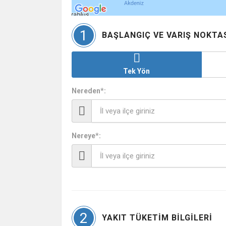
1
BAŞLANGIÇ VE VARIŞ NOKTAS
Tek Yön
Nereden*:
Nereye*:
2
YAKIT TÜKETIM BILGILERI