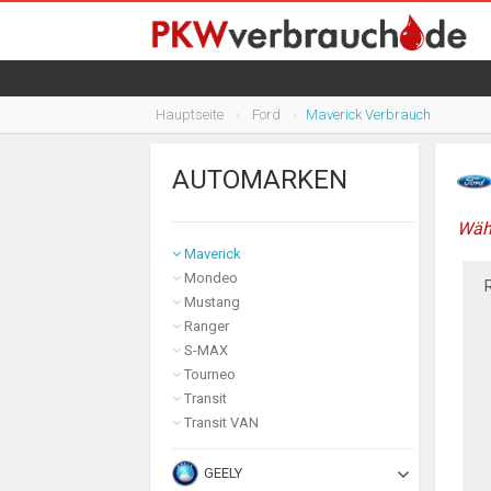
C-MAX
EcoSport
Edge
Fiesta
Focus
Hauptseite
Ford
Maverick Verbrauch
Fusion
Galaxy
AUTOMARKEN
GT
Ka
Wähl
Kuga
Maverick
Mondeo
Mustang
Ranger
S-MAX
Tourneo
Transit
Transit VAN
GEELY