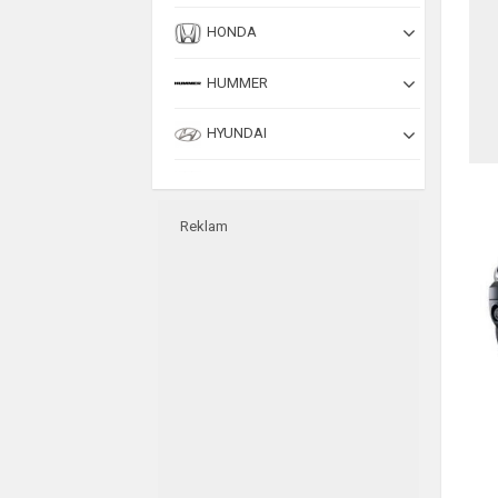
HONDA
HUMMER
HYUNDAI
INFINITI
Reklam
ISUZU
JAGUAR
JEEP
KIA
KOENIGSEGG
LADA