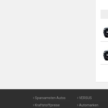
NISSAN
OPEL
PAGANI
PEUGEOT
PORSCHE
RENAULT
ROLLS-ROYCE
SAAB
Sparsamsten Autos
VERSUS
SEAT
Kraftstoffpreise
Automarken