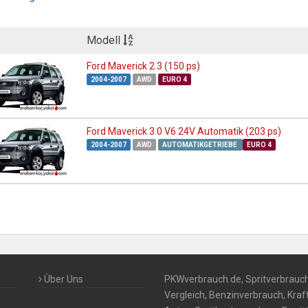
Modell
Ford Maverick 2.3 (150 ps)
2004-2007
AWD
EURO 4
Ford Maverick 3.0 V6 24V Automatik (203 ps)
2004-2007
AWD
AUTOMATIKGETRIEBE
EURO 4
Über Uns
PKWverbrauch.de, Spritverbrauc
Vergleich, Benzinverbrauch, Kra