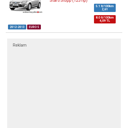
Start/Stopp (125 hp)
5.1 lt/100km
2,61
8.0 lt/100km
4,09 TL
2012-2013
EURO 5
Reklam