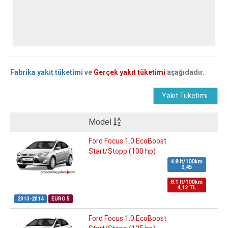
Fabrika yakıt tüketimi
ve
Gerçek yakıt tüketimi
aşağıdadır.
Yakıt Tüketimi
Model
Ford Focus 1.0 EcoBoost
Start/Stopp (100 hp)
4.8 lt/100km
2,45
8.1 lt/100km
4,12 TL
2013-2014
EURO 5
Ford Focus 1.0 EcoBoost