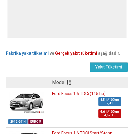
Fabrika yakıt tüketimi
ve
Gerçek yakıt tüketimi
aşağıdadır.
Yakıt Tüketimi
Model
Ford Focus 1.6 TDCi (115 hp)
4.5 lt/100km
2,41
6.6 lt/100km
3,52 TL
2012-2014
EURO 5
Ford Focus 1.6 TDCi Start/Stopp