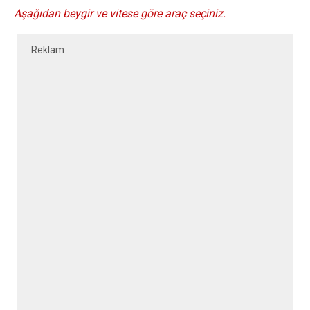
Aşağıdan beygir ve vitese göre araç seçiniz.
Reklam