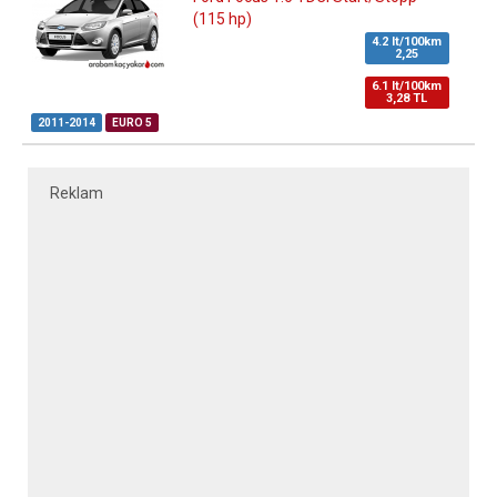
(115 hp)
4.2 lt/100km
2,25
6.1 lt/100km
3,28 TL
2011-2014
EURO 5
Reklam