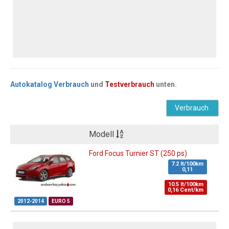
Autokatalog Verbrauch
und
Testverbrauch
unten.
Verbrauch
Modell
Ford Focus Turnier ST (250 ps)
7.2 lt/100km
0,11
10.5 lt/100km
0,16 Cent/km
2012-2014
EURO 5