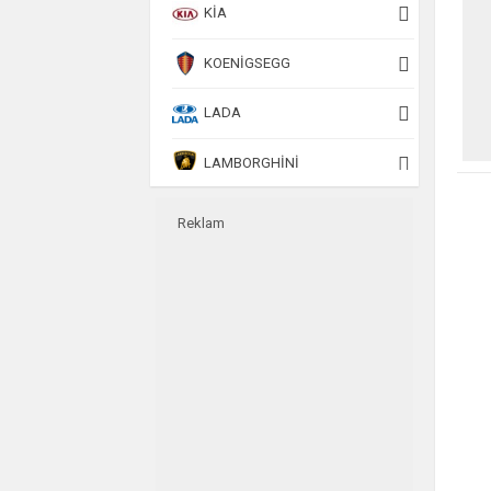
KIA
KOENIGSEGG
LADA
LAMBORGHINI
LANCIA
Reklam
LAND ROVER
MAN
MASERATI
MAZDA
MCLAREN