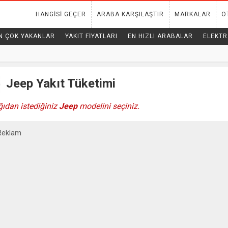
HANGISI GEÇER
ARABA KARŞILAŞTIR
MARKALAR
O
N ÇOK YAKANLAR
YAKIT FIYATLARI
EN HIZLI ARABALAR
ELEKTR
Jeep Yakıt Tüketimi
ıdan istediğiniz
Jeep
modelini seçiniz.
Reklam