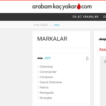
HUMMER
HYUNDAI
EN AZ YAKANLAR
E
Ana Sayfa
Jeep
INFINITI
ISUZU
MARKALAR
JAGUAR
Aşağ
JEEP
Cherokee
Commander
Compass
Grand Cherokee
Patriot
Renegade
Wrangler