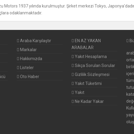
zu Motors 1937 yılında kurulmuştur. Şirket merkezi Tokyo, Japonya'dadır. M
çlara odaklanmaktadır.
Araba Karşılaştır
EN AZ YAKAN
Bi
ARABALAR
Markalar
arab
Yakıt Hesaplama
Hakkımızda
ort
Sıkça Sorulan Sorular
birl
Listeler
içer
Gizlilik Sözleşmesi
ücü
Oto Haber
tüm 
Yakıt Tüketimi
tutu
Yakıt
kata
değe
Ne Kadar Yakar
Kull
yayı
oluş