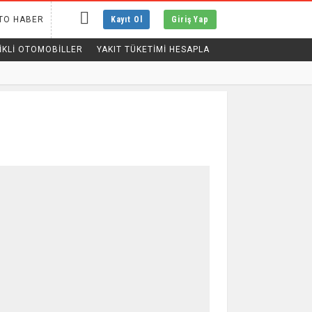
TO HABER
Kayıt Ol
Giriş Yap
IKLI OTOMOBILLER
YAKIT TÜKETİMİ HESAPLA