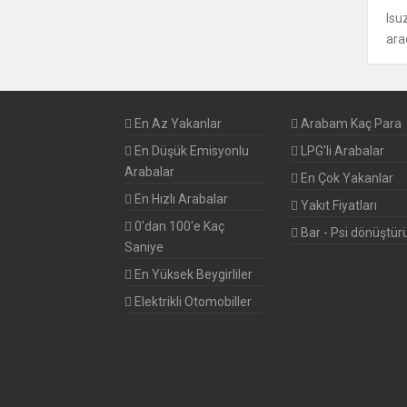
Isu
SAAB
ara
SEAT
SKODA
En Az Yakanlar
Arabam Kaç Para
SMART
En Düşük Emisyonlu
LPG'li Arabalar
Arabalar
En Çok Yakanlar
SSANGYONG
En Hızlı Arabalar
Yakıt Fiyatları
0'dan 100'e Kaç
SUBARU
Bar - Psi dönüştür
Saniye
SUZUKI
En Yüksek Beygirliler
Elektrikli Otomobiller
TESLA
TOYOTA
VOLKSWAGEN