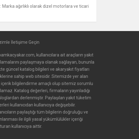
arka ağırlıklı olarak dizel motorlara ve ticari
zimle İletişime Geçin
amkacyakar.com, kullanıcılara ait araçların yakıt
alamalarını paylaşmaya olanak sağlayan, bununla
ikte güncel katalog bilgileri ve akaryakıt fiyatları
iklerine sahip web sitesidir. Sitemizde yer alan
içerik bilgilendirme amaçlı olup sitemiz sorumlu
lamaz. Katalog değerleri, firmaların yayınladığı
loglardan derlenmiştir. Paylaşılan yakıt tüketim
rleri kullanıcıdan kullanıcıya değişebilir.
anıcıların paylaştığı tüm bilgilerin doğruluğu ve
nlanması ile ilgili yasal yükümlülükler içeriği
turan kullanıcıya aittir.