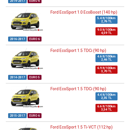
2014-2017
EURO 6
Ford EcoSport 1.0 EcoBoost (140 hp)
5.4 lt/100km
2,76 TL
9.0 lt/100km
4,59 TL
2016-2017
EURO 6
Ford EcoSport 1.5 TDCi (90 hp)
4.6 lt/100km
2,46 TL
6.9 lt/100km
3,70 TL
2014-2017
EURO 5
Ford EcoSport 1.5 TDCi (90 hp)
4.4 lt/100km
2,35 TL
6.6 lt/100km
3,54 TL
2015-2017
EURO 6
Ford EcoSport 1.5 Ti-VCT (112 hp)