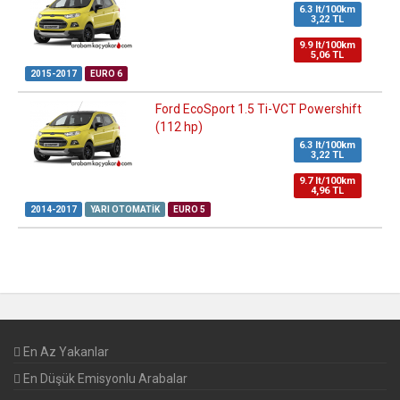
6.3 lt/100km
3,22 TL
9.9 lt/100km
5,06 TL
2015-2017
EURO 6
Ford EcoSport 1.5 Ti-VCT Powershift
(112 hp)
6.3 lt/100km
3,22 TL
9.7 lt/100km
4,96 TL
2014-2017
YARI OTOMATIK
EURO 5
En Az Yakanlar
En Düşük Emisyonlu Arabalar