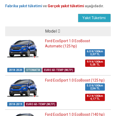
Fabrika yakıt tüketimi
ve
Gerçek yakıt tüketimi
aşağıdadır.
Yakıt Tüketimi
Model
Ford EcoSport 1.0 EcoBoost
Automatic (125 hp)
6.0 lt/100km
3,07 TL
9.9 lt/100km
5,05 TL
2018-2020
OTOMATIK
EURO 6D-TEMP (WLTP)
Ford EcoSport 1.0 EcoBoost (125 hp)
5.0 lt/100km
2,56 TL
8.2 lt/100km
4,17 TL
2018-2019
EURO 6D-TEMP (WLTP)
Ford EcoSport 1.0 EcoBoost (140 hp)