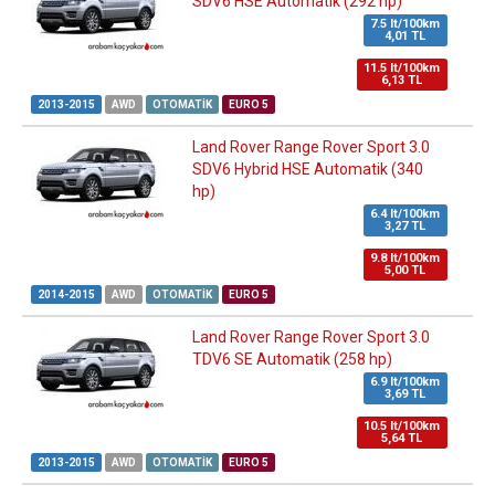
SDV6 HSE Automatik (292 hp)
7.5 lt/100km
4,01 TL
11.5 lt/100km
6,13 TL
2013-2015
AWD
OTOMATIK
EURO 5
Land Rover Range Rover Sport 3.0
SDV6 Hybrid HSE Automatik (340
hp)
6.4 lt/100km
3,27 TL
9.8 lt/100km
5,00 TL
2014-2015
AWD
OTOMATIK
EURO 5
Land Rover Range Rover Sport 3.0
TDV6 SE Automatik (258 hp)
6.9 lt/100km
3,69 TL
10.5 lt/100km
5,64 TL
2013-2015
AWD
OTOMATIK
EURO 5