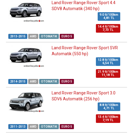
Land Rover Range Rover Sport 4.4
SDV8 Automatik (340 hp)
9.0 lt/100km
4,81 TL
14.4 lt/100km
7,73 TL
2013-2015
AWD
OTOMATIK
EURO 5
Land Rover Range Rover Sport SVR
Automatik (550 hp)
12.8 lt/100km
6,54 TL
21.9 lt/100km
11,18 TL
2014-2015
AWD
OTOMATIK
EURO 5
Land Rover Range Rover Sport 3.0
SDV6 Automatik (256 hp)
8.8 lt/100km
4,71 TL
13.4 lt/100km
7,19 TL
2011-2013
AWD
OTOMATIK
EURO 5