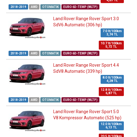
4,67 TL
2018-2019
AWD
OTOMATIK
EURO 6D-TEMP (WLTP)
Land Rover Range Rover Sport 3.0
SdV6 Automatic (306 hp)
7.0 lt/100km
3,74 TL
10.7 lt/100km
5,72 TL
2018-2019
AWD
OTOMATIK
EURO 6D-TEMP (WLTP)
Land Rover Range Rover Sport 4.4
SdV8 Automatic (339 hp)
8.0 lt/100km
4,28 TL
12.8 lt/100km
6,87 TL
2018-2019
AWD
OTOMATIK
EURO 6D-TEMP (WLTP)
Land Rover Range Rover Sport 5.0
V8 Kompressor Automatic (525 hp)
12.0 lt/100km
6,13 TL
20.5 lt/100km