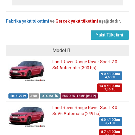
Fabrika yakıt tüketimi
ve
Gerçek yakıt tüketimi
aşağıdadır.
Yakıt Tüketimi
Model
Land Rover Range Rover Sport 2.0
Si4 Automatic (300 hp)
9.0 lt/100km
4,60 TL
14.8 lt/100km
7,56 TL
2018-2019
AWD
OTOMATIK
EURO 6D-TEMP (WLTP)
Land Rover Range Rover Sport 3.0
SdV6 Automatic (249 hp)
6.0 lt/100km
3,21 TL
8.7 lt/100km