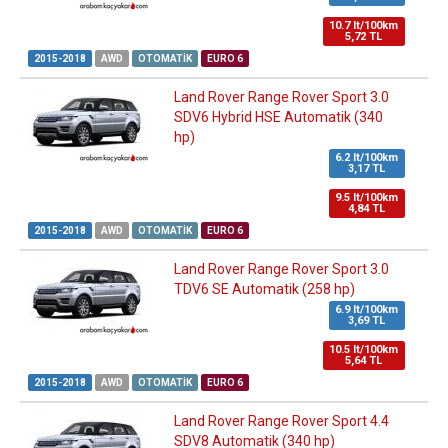
10.7 lt/100km
5,72 TL
2015-2018
AWD
OTOMATIK
EURO 6
Land Rover Range Rover Sport 3.0
SDV6 Hybrid HSE Automatik (340
hp)
6.2 lt/100km
3,17 TL
9.5 lt/100km
4,84 TL
2015-2018
AWD
OTOMATIK
EURO 6
Land Rover Range Rover Sport 3.0
TDV6 SE Automatik (258 hp)
6.9 lt/100km
3,69 TL
10.5 lt/100km
5,64 TL
2015-2018
AWD
OTOMATIK
EURO 6
Land Rover Range Rover Sport 4.4
SDV8 Automatik (340 hp)