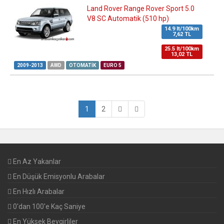
Land Rover Range Rover Sport 5.0
V8 SC Automatik (510 hp)
14.9 lt/100km
7,62 TL
25.5 lt/100km
13,02 TL
2009-2013
AWD
OTOMATIK
EURO 5
1
2
En Az Yakanlar
En Düşük Emisyonlu Arabalar
En Hızlı Arabalar
0'dan 100'e Kaç Saniye
En Yüksek Beygirliler