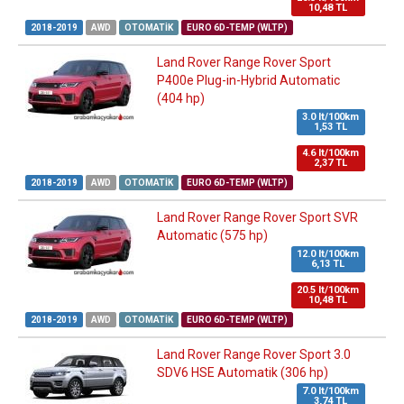
10,48 TL
2018-2019
AWD
OTOMATIK
EURO 6D-TEMP (WLTP)
Land Rover Range Rover Sport
P400e Plug-in-Hybrid Automatic
(404 hp)
3.0 lt/100km
1,53 TL
4.6 lt/100km
2,37 TL
2018-2019
AWD
OTOMATIK
EURO 6D-TEMP (WLTP)
Land Rover Range Rover Sport SVR
Automatic (575 hp)
12.0 lt/100km
6,13 TL
20.5 lt/100km
10,48 TL
2018-2019
AWD
OTOMATIK
EURO 6D-TEMP (WLTP)
Land Rover Range Rover Sport 3.0
SDV6 HSE Automatik (306 hp)
7.0 lt/100km
3,74 TL