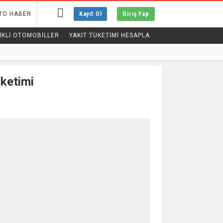
TO HABER
Kayıt Ol
Giriş Yap
IKLI OTOMOBILLER
YAKIT TÜKETİMİ HESAPLA
ketimi