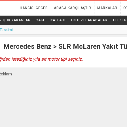
HANGISI GEÇER
ARABA KARŞILAŞTIR
MARKALAR
O
N ÇOK YAKANLAR
YAKIT FIYATLARI
EN HIZLI ARABALAR
ELEKTR
Tüketimi
Mercedes Benz > SLR McLaren Yakıt Tü
ıdan istediğiniz yıla ait motor tipi seçiniz.
Reklam