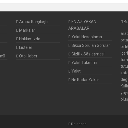
Araba Karşılaştır
EN AZ YAKAN
Bi
ARABALAR
Markalar
arab
Yakıt Hesaplama
Hakkımızda
ort
Sıkça Sorulan Sorular
birl
Listeler
içer
Gizlilik Sözleşmesi
ücü
Oto Haber
tüm 
Yakıt Tüketimi
tutu
Yakıt
kata
değe
Ne Kadar Yakar
Kull
yayı
oluş
Deutsche