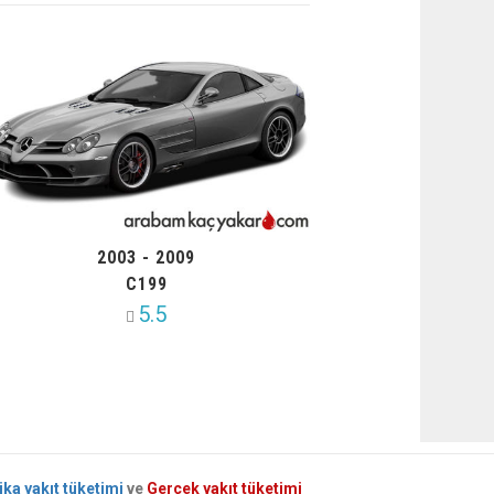
2003 - 2009
C199
5.5
ika yakıt tüketimi
ve
Gerçek yakıt tüketimi