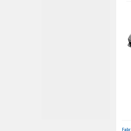
SMART
SSANGYONG
SUBARU
SUZUKI
TESLA
TOYOTA
VOLKSWAGEN
VOLVO
Fabr