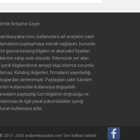
zimle İletişime Geçin
amkacyakar.com, kullanıcılara ait araçların yakıt
alamalarını paylaşmaya olanak sağlayan, bununla
ikte güncel katalog bilgileri ve akaryakıt fiyatları
iklerine sahip web sitesidir. Sitemizde yer alan
içerik bilgilendirme amaçlı olup sitemiz sorumlu
lamaz. Katalog değerleri, firmaların yayınladığı
loglardan derlenmiştir. Paylaşılan yakıt tüketim
rleri kullanıcıdan kullanıcıya değişebilir.
anıcıların paylaştığı tüm bilgilerin doğruluğu ve
nlanması ile ilgili yasal yükümlülükler içeriği
turan kullanıcıya aittir.
© 2013 - 2026 arabamkacyakar.com Tüm hakları saklıdır.