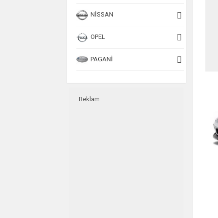
NISSAN
OPEL
PAGANI
PEUGEOT
Reklam
PORSCHE
RENAULT
ROLLS-ROYCE
SAAB
SEAT
SKODA