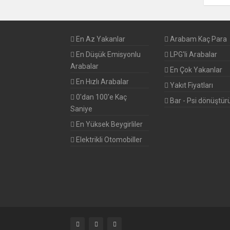
En Az Yakanlar
Arabam Kaç Para
En Düşük Emisyonlu
LPG'li Arabalar
Arabalar
En Çok Yakanlar
En Hızlı Arabalar
Yakıt Fiyatları
0'dan 100'e Kaç
Bar - Psi dönüştür
Saniye
En Yüksek Beygirliler
Elektrikli Otomobiller