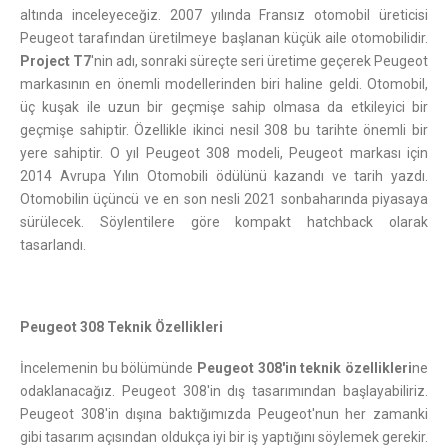
altında inceleyeceğiz. 2007 yılında Fransız otomobil üreticisi
Peugeot tarafından üretilmeye başlanan küçük aile otomobilidir.
Project T7
'nin adı, sonraki süreçte seri üretime geçerek Peugeot
markasının en önemli modellerinden biri haline geldi. Otomobil,
üç kuşak ile uzun bir geçmişe sahip olmasa da etkileyici bir
geçmişe sahiptir. Özellikle ikinci nesil 308 bu tarihte önemli bir
yere sahiptir. O yıl Peugeot 308 modeli, Peugeot markası için
2014 Avrupa Yılın Otomobili ödülünü kazandı ve tarih yazdı.
Otomobilin üçüncü ve en son nesli 2021 sonbaharında piyasaya
sürülecek. Söylentilere göre kompakt hatchback olarak
tasarlandı.
Peugeot 308 Teknik Özellikleri
İncelemenin bu bölümünde
Peugeot 308'in teknik özellikleri
ne
odaklanacağız. Peugeot 308'in dış tasarımından başlayabiliriz.
Peugeot 308'in dışına baktığımızda Peugeot'nun her zamanki
gibi tasarım açısından oldukça iyi bir iş yaptığını söylemek gerekir.