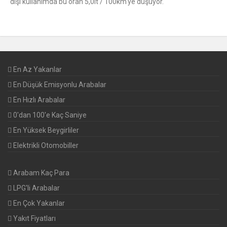
dışı kullanımda bu oran 5,0lt / 100km'ye düşüyor.
En Az Yakanlar
En Düşük Emisyonlu Arabalar
En Hızlı Arabalar
0'dan 100'e Kaç Saniye
En Yüksek Beygirliler
Elektrikli Otomobiller
Arabam Kaç Para
LPG'li Arabalar
En Çok Yakanlar
Yakıt Fiyatları