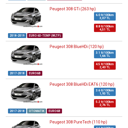
Peugeot 308 GTi (263 hp)
6.0 lt/100km
3,07 TL
8.8 lt/100km
4,51 TL
2018-2019
EURO 6D-TEMP (WLTP)
Peugeot 308 BlueHDi (120 hp)
3.1 lt/100km
1,66 TL
4.5 lt/100km
2,40 TL
2017-2018
EURO6B
Peugeot 308 BlueHDi EAT6 (120 hp)
3.6 lt/100km
1,93 TL
5.2 lt/100km
2,76 TL
2017-2018
OTOMATIK
EURO6B
Peugeot 308 PureTech (110 hp)