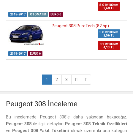
5.0 lt/100km
2,68 TL
2015-2017
OTOMATIK
EURO 6
Peugeot 308 PureTech (82 hp)
5.0 lt/100km
2,56 TL
8.1 lt/100km
4,13 TL
2015-2017
EURO 6
1
2
3
Peugeot 308 İnceleme
Bu incelemede Peugeot 308'e daha yakından bakacağız.
Peugeot 308
ile ilgili detayları
Peugeot 308 Teknik Özellikleri
ve
Peugeot 308 Yakıt Tüketimi
olmak üzere iki ana kategori