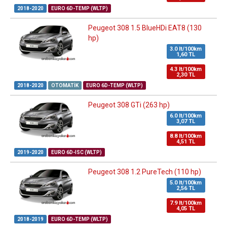
2018-2020
EURO 6D-TEMP (WLTP)
Peugeot 308 1.5 BlueHDi EAT8 (130
hp)
3.0 lt/100km
1,60 TL
4.3 lt/100km
2,30 TL
2018-2020
OTOMATIK
EURO 6D-TEMP (WLTP)
Peugeot 308 GTi (263 hp)
6.0 lt/100km
3,07 TL
8.8 lt/100km
4,51 TL
2019-2020
EURO 6D-ISC (WLTP)
Peugeot 308 1.2 PureTech (110 hp)
5.0 lt/100km
2,56 TL
7.9 lt/100km
4,05 TL
2018-2019
EURO 6D-TEMP (WLTP)