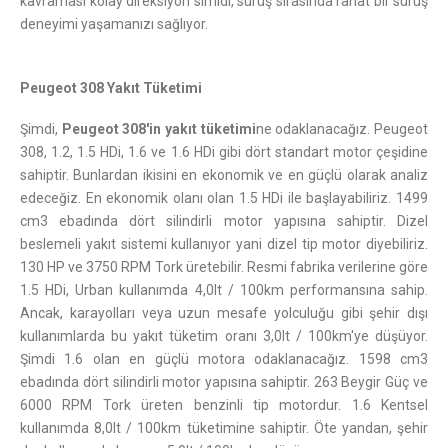
kavraması kolay direksiyon simidi, sürüş sırasında rahat bir sürüş
deneyimi yaşamanızı sağlıyor.
Peugeot 308 Yakıt Tüketimi
Şimdi,
Peugeot 308'in yakıt tüketimi
ne odaklanacağız. Peugeot
308, 1.2, 1.5 HDi, 1.6 ve 1.6 HDi gibi dört standart motor çeşidine
sahiptir. Bunlardan ikisini en ekonomik ve en güçlü olarak analiz
edeceğiz. En ekonomik olanı olan 1.5 HDi ile başlayabiliriz. 1499
cm3 ebadında dört silindirli motor yapısına sahiptir. Dizel
beslemeli yakıt sistemi kullanıyor yani dizel tip motor diyebiliriz.
130 HP ve 3750 RPM Tork üretebilir. Resmi fabrika verilerine göre
1.5 HDi, Urban kullanımda 4,0lt / 100km performansına sahip.
Ancak, karayolları veya uzun mesafe yolculuğu gibi şehir dışı
kullanımlarda bu yakıt tüketim oranı 3,0lt / 100km'ye düşüyor.
Şimdi 1.6 olan en güçlü motora odaklanacağız. 1598 cm3
ebadında dört silindirli motor yapısına sahiptir. 263 Beygir Güç ve
6000 RPM Tork üreten benzinli tip motordur. 1.6 Kentsel
kullanımda 8,0lt / 100km tüketimine sahiptir. Öte yandan, şehir