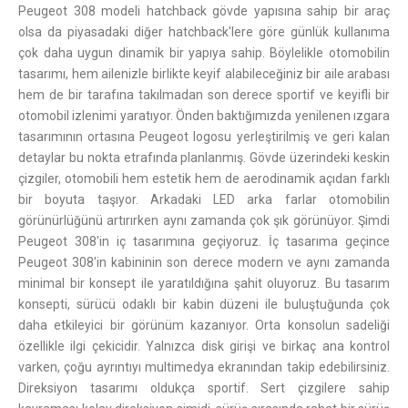
Peugeot 308 modeli hatchback gövde yapısına sahip bir araç
olsa da piyasadaki diğer hatchback'lere göre günlük kullanıma
çok daha uygun dinamik bir yapıya sahip. Böylelikle otomobilin
tasarımı, hem ailenizle birlikte keyif alabileceğiniz bir aile arabası
hem de bir tarafına takılmadan son derece sportif ve keyifli bir
otomobil izlenimi yaratıyor. Önden baktığımızda yenilenen ızgara
tasarımının ortasına Peugeot logosu yerleştirilmiş ve geri kalan
detaylar bu nokta etrafında planlanmış. Gövde üzerindeki keskin
çizgiler, otomobili hem estetik hem de aerodinamik açıdan farklı
bir boyuta taşıyor. Arkadaki LED arka farlar otomobilin
görünürlüğünü artırırken aynı zamanda çok şık görünüyor. Şimdi
Peugeot 308'in iç tasarımına geçiyoruz. İç tasarıma geçince
Peugeot 308'in kabininin son derece modern ve aynı zamanda
minimal bir konsept ile yaratıldığına şahit oluyoruz. Bu tasarım
konsepti, sürücü odaklı bir kabin düzeni ile buluştuğunda çok
daha etkileyici bir görünüm kazanıyor. Orta konsolun sadeliği
özellikle ilgi çekicidir. Yalnızca disk girişi ve birkaç ana kontrol
varken, çoğu ayrıntıyı multimedya ekranından takip edebilirsiniz.
Direksiyon tasarımı oldukça sportif. Sert çizgilere sahip