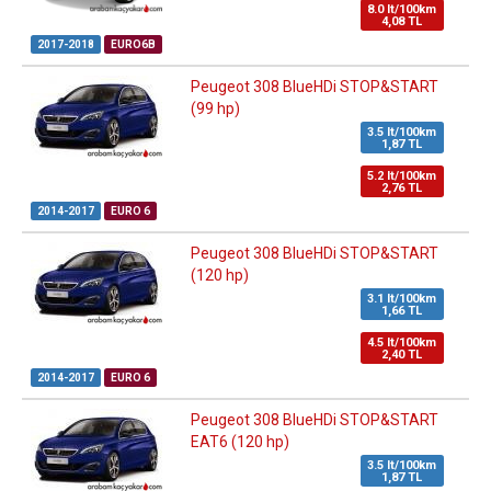
8.0 lt/100km
4,08 TL
2017-2018
EURO6B
Peugeot 308 BlueHDi STOP&START
(99 hp)
3.5 lt/100km
1,87 TL
5.2 lt/100km
2,76 TL
2014-2017
EURO 6
Peugeot 308 BlueHDi STOP&START
(120 hp)
3.1 lt/100km
1,66 TL
4.5 lt/100km
2,40 TL
2014-2017
EURO 6
Peugeot 308 BlueHDi STOP&START
EAT6 (120 hp)
3.5 lt/100km
1,87 TL