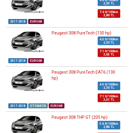
4.6 lt/100km
2,35 TL
7.4 lt/100km
3,80 TL
2017-2018
EURO6B
Peugeot 308 PureTech (130 hp)
4.5 lt/100km
2,30 TL
7.1 lt/100km
3,65 TL
2017-2018
EURO6B
Peugeot 308 PureTech EAT6 (130
hp)
4.5 lt/100km
2,30 TL
7.1 lt/100km
3,61 TL
2017-2018
OTOMATIK
EURO6B
Peugeot 308 THP GT (205 hp)
5.6 lt/100km
2,86 TL