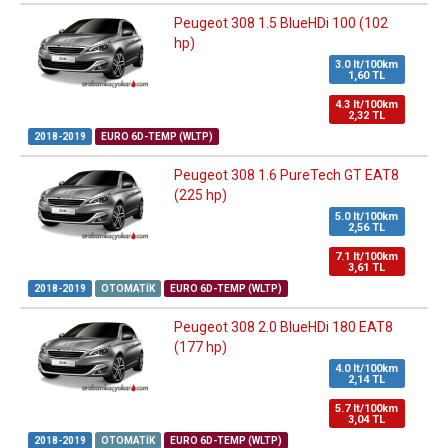
Peugeot 308 1.5 BlueHDi 100 (102
hp)
3.0 lt/100km
1,60 TL
4.3 lt/100km
2,32 TL
2018-2019
EURO 6D-TEMP (WLTP)
Peugeot 308 1.6 PureTech GT EAT8
(225 hp)
5.0 lt/100km
2,56 TL
7.1 lt/100km
3,61 TL
2018-2019
OTOMATIK
EURO 6D-TEMP (WLTP)
Peugeot 308 2.0 BlueHDi 180 EAT8
(177 hp)
4.0 lt/100km
2,14 TL
5.7 lt/100km
3,04 TL
2018-2019
OTOMATIK
EURO 6D-TEMP (WLTP)