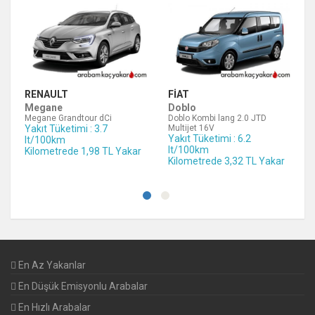
RENAULT
FIAT
Megane
Doblo
Megane Grandtour dCi
Doblo Kombi lang 2.0 JTD
Yakıt Tüketimi : 3.7
Multijet 16V
Yakıt Tüketimi : 6.2
lt/100km
lt/100km
Kilometrede 1,98 TL Yakar
Kilometrede 3,32 TL Yakar
En Az Yakanlar
En Düşük Emisyonlu Arabalar
En Hızlı Arabalar