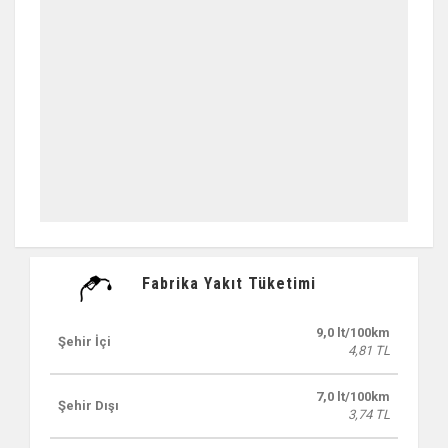
Fabrika Yakıt Tüketimi
9,0 lt/100km
Şehir İçi
4,81 TL
7,0 lt/100km
Şehir Dışı
3,74 TL