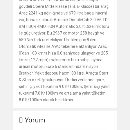
gövdeli Obere Mittelklasse (z.B. E-Klasse) bir araç.
Araç 2241 kg ağırlığında ve 679 litre bagaj hacmi
var, buna ek olarak Amarok DoubleCab 3.0 V6 TDI
BMT SCR 4MOTION Automatic 3,0 lt Dizel motoru
ile güç üretiyor. Bu 2967 cc motor 258 beygir ve
580 Nm tork üretebiliyor. Üretilen güç 8 ileri
Otomatik vites ile AWD tekerlere aktarılıyor. Araç
0'dan 100 km/s hıza 0.0 saniyede ulaşıyor ve 205
km/s (127 mph) maksimum hıza sahip; ayrıca
aracın motoru Euro 6 standartında emisyon
üretiyor. Yakıt deposu hacmi 80 litre. Araçta Start
& Stop özelliği bulunuyor. Üretici verilerine göre,
şehir içi yakıt tüketimi 9.0 lt/100km, Şehir dışı yakıt
tüketimi 7.0 lt/100km ve ortalama yakıt tüketimi
8.0 lt/100km olarak belirtilmiş.
Yorum