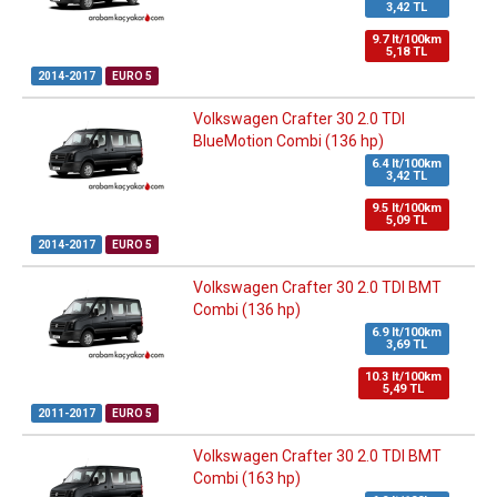
3,42 TL
9.7 lt/100km
5,18 TL
2014-2017
EURO 5
Volkswagen Crafter 30 2.0 TDI
BlueMotion Combi (136 hp)
6.4 lt/100km
3,42 TL
9.5 lt/100km
5,09 TL
2014-2017
EURO 5
Volkswagen Crafter 30 2.0 TDI BMT
Combi (136 hp)
6.9 lt/100km
3,69 TL
10.3 lt/100km
5,49 TL
2011-2017
EURO 5
Volkswagen Crafter 30 2.0 TDI BMT
Combi (163 hp)