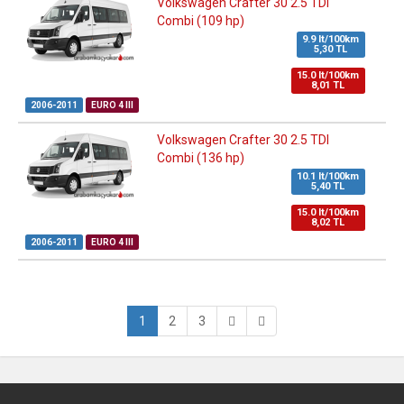
Volkswagen Crafter 30 2.5 TDI
Combi (109 hp)
9.9 lt/100km
5,30 TL
15.0 lt/100km
8,01 TL
2006-2011
EURO 4 III
Volkswagen Crafter 30 2.5 TDI
Combi (136 hp)
10.1 lt/100km
5,40 TL
15.0 lt/100km
8,02 TL
2006-2011
EURO 4 III
1
2
3