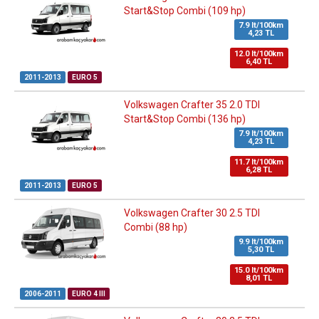
Start&Stop Combi (109 hp)
7.9 lt/100km
4,23 TL
12.0 lt/100km
6,40 TL
2011-2013
EURO 5
Volkswagen Crafter 35 2.0 TDI
Start&Stop Combi (136 hp)
7.9 lt/100km
4,23 TL
11.7 lt/100km
6,28 TL
2011-2013
EURO 5
Volkswagen Crafter 30 2.5 TDI
Combi (88 hp)
9.9 lt/100km
5,30 TL
15.0 lt/100km
8,01 TL
2006-2011
EURO 4 III