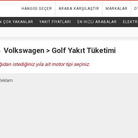
HANGISI GEÇER
ARABA KARŞILAŞTIR
MARKALAR
O
N ÇOK YAKANLAR
YAKIT FIYATLARI
EN HIZLI ARABALAR
ELEKTR
Volkswagen > Golf Yakıt Tüketimi
ıdan istediğiniz yıla ait motor tipi seçiniz.
Reklam