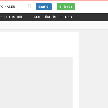
TO HABER
Kayıt Ol
Giriş Yap
IKLI OTOMOBILLER
YAKIT TÜKETİMİ HESAPLA