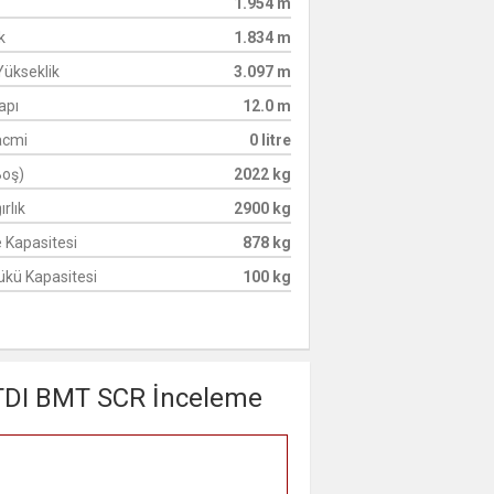
1.954 m
k
1.834 m
ükseklik
3.097 m
apı
12.0 m
acmi
0 litre
Boş)
2022 kg
rlık
2900 kg
 Kapasitesi
878 kg
kü Kapasitesi
100 kg
TDI BMT SCR İnceleme