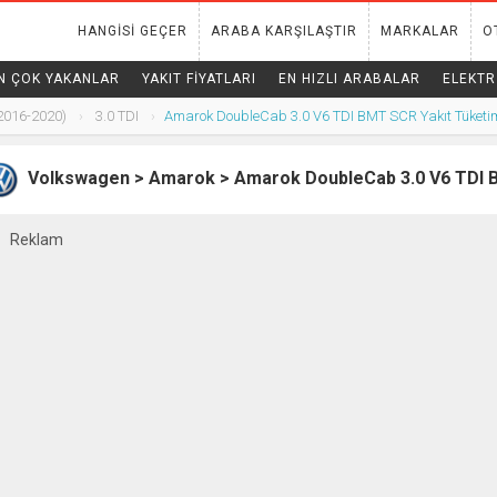
HANGISI GEÇER
ARABA KARŞILAŞTIR
MARKALAR
O
N ÇOK YAKANLAR
YAKIT FIYATLARI
EN HIZLI ARABALAR
ELEKTR
2016-2020)
3.0 TDI
Amarok DoubleCab 3.0 V6 TDI BMT SCR Yakıt Tüketi
Volkswagen > Amarok > Amarok DoubleCab 3.0 V6 TDI BM
Reklam