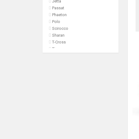
Jetta
Passat
Phaeton
Polo
Scirocco
Sharan
T-Cross
Tiguan
Touareg
Touran
Transporter
VOLVO