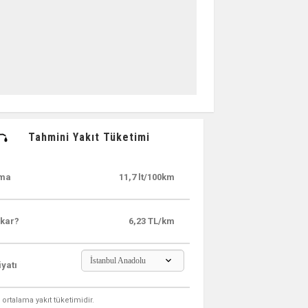
Tahmini Yakıt Tüketimi
ama
11,7 lt/100km
kar?
6,23 TL/km
İstanbul Anadolu
iyatı
ortalama yakıt tüketimidir.