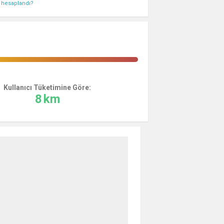
l hesaplandı?
Kullanıcı Tüketimine Göre:
8
km