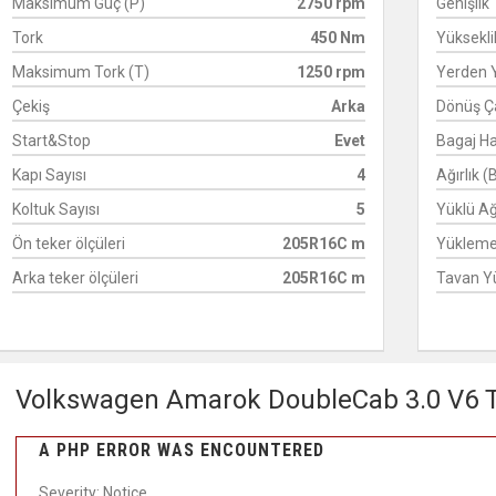
Maksimum Güç (P)
2750 rpm
Genişlik
Tork
450 Nm
Yüksekli
Maksimum Tork (T)
1250 rpm
Yerden Y
Çekiş
Arka
Dönüş Ç
Start&Stop
Evet
Bagaj H
Kapı Sayısı
4
Ağırlık (
Koltuk Sayısı
5
Yüklü Ağı
Ön teker ölçüleri
205R16C m
Yükleme
Arka teker ölçüleri
205R16C m
Tavan Yü
Volkswagen Amarok DoubleCab 3.0 V6 
A PHP ERROR WAS ENCOUNTERED
Severity: Notice