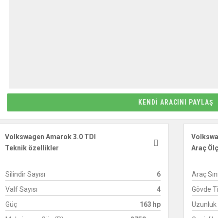
KENDI ARACINI PAYLAŞ
Volkswagen Amarok 3.0 TDI
Volksw
Teknik özellikler
Araç Ölçü
Silindir Sayısı
6
Araç Sını
Valf Sayısı
4
Gövde Ti
Güç
163 hp
Uzunluk