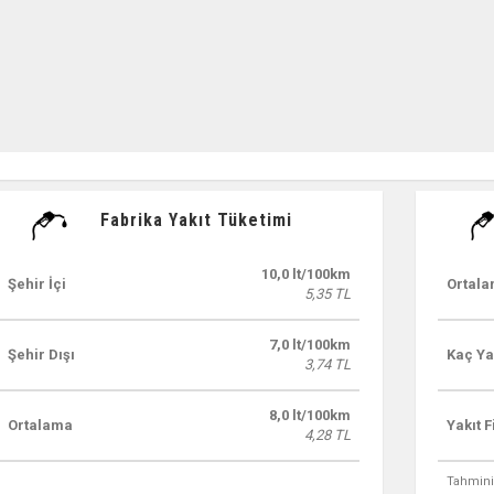
Fabrika Yakıt Tüketimi
10,0 lt/100km
Şehir İçi
Ortal
5,35 TL
7,0 lt/100km
Şehir Dışı
Kaç Ya
3,74 TL
8,0 lt/100km
Ortalama
Yakıt F
4,28 TL
Tahmini 