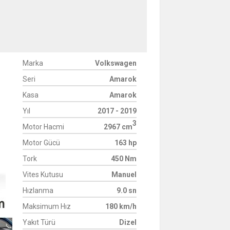
Marka
Volkswagen
Seri
Amarok
Kasa
Amarok
Yıl
2017 - 2019
3
Motor Hacmi
2967 cm
Motor Gücü
163 hp
Tork
450 Nm
Vites Kutusu
Manuel
Hızlanma
9.0 sn
Maksimum Hız
180 km/h
Yakıt Türü
Dizel