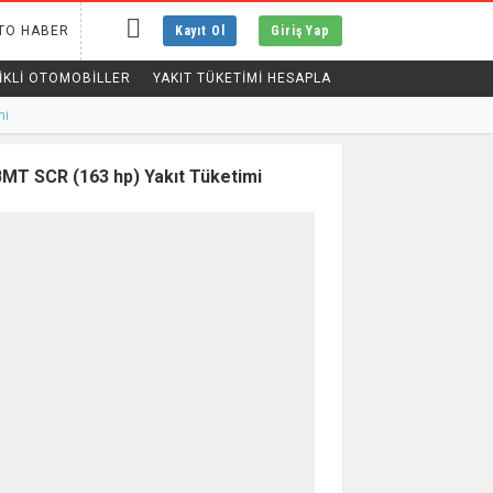
TO HABER
Kayıt Ol
Giriş Yap
IKLI OTOMOBILLER
YAKIT TÜKETİMİ HESAPLA
mi
T SCR (163 hp) Yakıt Tüketimi