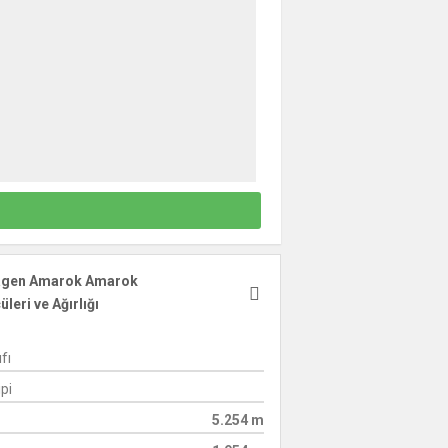
agen Amarok Amarok
leri ve Ağırlığı
fı
pi
5.254 m