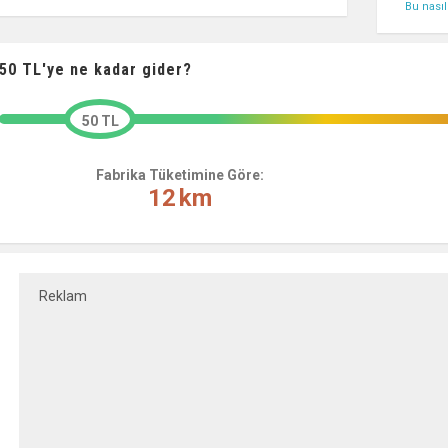
Bu nası
50
TL'ye ne kadar gider?
50 TL
Fabrika Tüketimine Göre:
12
km
Reklam