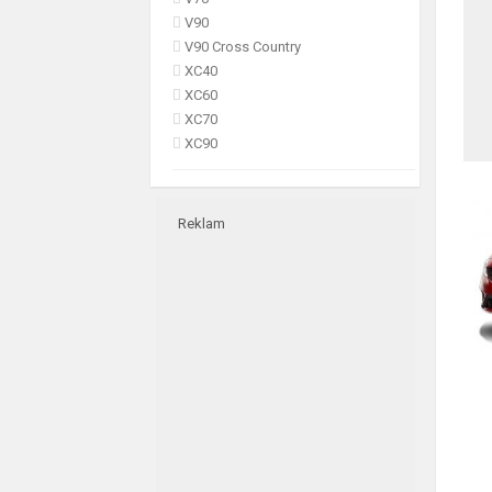
V90
V90 Cross Country
XC40
XC60
XC70
XC90
Reklam