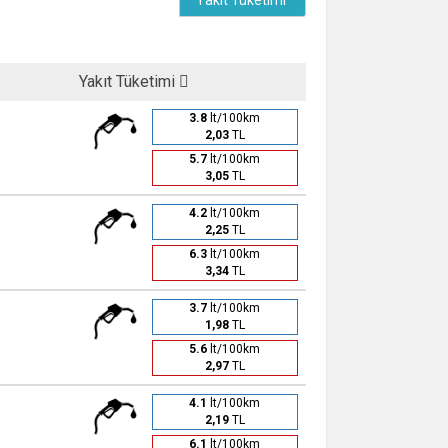
Yakıt Tüketimi
Yakıt Tüketimi
3.8
lt/100km
2,03
TL
5.7
lt/100km
3,05
TL
4.2
lt/100km
2,25
TL
6.3
lt/100km
3,34
TL
3.7
lt/100km
1,98
TL
5.6
lt/100km
2,97
TL
4.1
lt/100km
2,19
TL
6.1
lt/100km