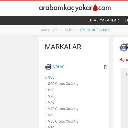
SUBARU
SUZUKI
EN AZ YAKANLAR
E
TESLA
Ana Sayfa
Volvo
S60 Yakıt Tüketimi
TOYOTA
MARKALAR
VOLKSWAGEN
Aşağ
VOLVO
S60
S60 Cross Country
S80
S90
V40
V40 Cross Country
V60
V60 Cross Country
V70