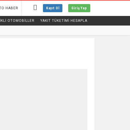
TO HABER
Kayıt Ol
Giriş Yap
IKLI OTOMOBILLER
YAKIT TÜKETİMİ HESAPLA