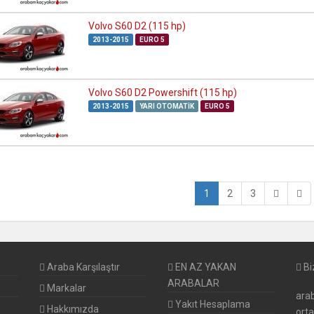
Volvo S60 D2 (115 hp)
2013-2015
EURO 5
Volvo S60 D2 Powershift (115 hp)
2013-2015
YARI OTOMATIK
EURO 5
1
2
3
Araba Karşılaştır
EN AZ YAKAN
Bi
ARABALAR
Markalar
arab
Yakıt Hesaplama
Hakkımızda
ort