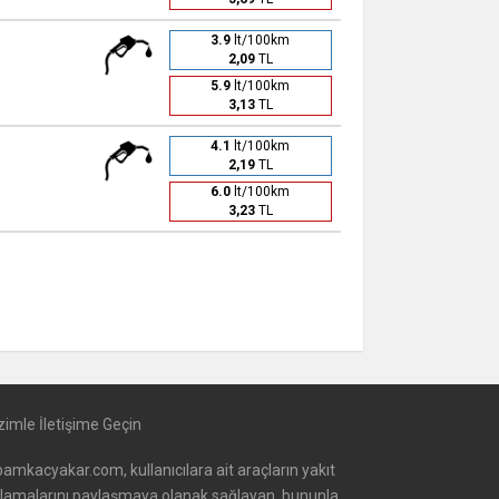
3.9
lt/100km
2,09
TL
5.9
lt/100km
3,13
TL
4.1
lt/100km
2,19
TL
6.0
lt/100km
3,23
TL
zimle İletişime Geçin
amkacyakar.com, kullanıcılara ait araçların yakıt
alamalarını paylaşmaya olanak sağlayan, bununla