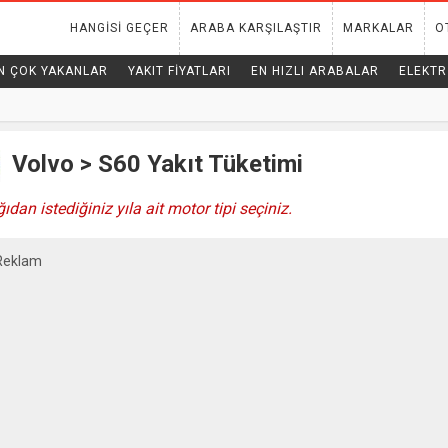
HANGISI GEÇER
ARABA KARŞILAŞTIR
MARKALAR
O
N ÇOK YAKANLAR
YAKIT FIYATLARI
EN HIZLI ARABALAR
ELEKTR
Volvo > S60 Yakıt Tüketimi
ıdan istediğiniz yıla ait motor tipi seçiniz.
Reklam