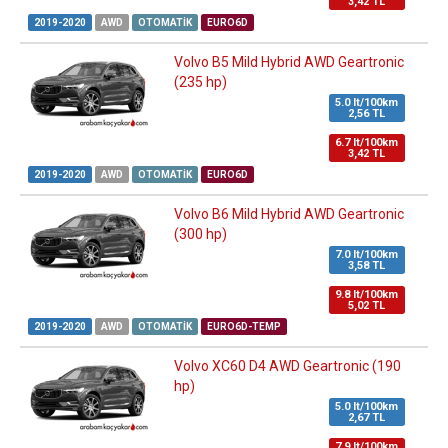
3,42 TL
2019-2020
AWD
OTOMATIK
EURO6D
Volvo B5 Mild Hybrid AWD Geartronic
(235 hp)
5.0 lt/100km
2,56 TL
6.7 lt/100km
3,42 TL
2019-2020
AWD
OTOMATIK
EURO6D
Volvo B6 Mild Hybrid AWD Geartronic
(300 hp)
7.0 lt/100km
3,58 TL
9.8 lt/100km
5,02 TL
2019-2020
AWD
OTOMATIK
EURO6D-TEMP
Volvo XC60 D4 AWD Geartronic (190
hp)
5.0 lt/100km
2,67 TL
7.9 lt/100km