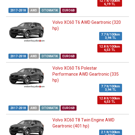
12.1 lt/100km
6,19 TL
2017-2018
AWD
OTOMATIK
EURO6B
Volvo XC60 T6 AWD Geartronic (320
hp)
7.7 lt/100km
3,94 TL
12.8 lt/100km
6,53 TL
2017-2018
AWD
OTOMATIK
EURO6B
Volvo XC60 T6 Polestar
Performance AWD Geartronic (335
hp)
7.7 lt/100km
3,94 TL
12.8 lt/100km
6,53 TL
2017-2018
AWD
OTOMATIK
EURO6B
Volvo XC60 T8 Twin Engine AWD
Geartronic (401 hp)
2.1 lt/100km