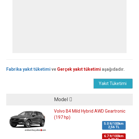
Fabrika yakıt tüketimi
ve
Gerçek yakıt tüketimi
aşağıdadır.
Yakıt Tüketimi
Model
Volvo B4 Mild Hybrid AWD Geartronic
(197 hp)
5.0 lt/100km
2,56 TL
6.7 lt/100km