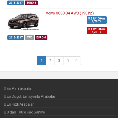
2015-2017
EURO 6
Volvo XC60 D4 AWD (190 hp)
5.2 lt/100km
2,78 TL
8.1 lt/100km
4,33 TL
2015-2017
AWD
EURO 6
1
2
3
En Az Yakanlar
En Düşük Emisyonlu Arabalar
En Hızlı Arabalar
0'dan 100'e Kaç Saniye