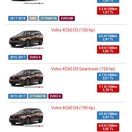
1,07 TL
3.3 lt/100km
1,67 TL
2017-2018
AWD
OTOMATIK
EURO6B
Volvo XC60 D3 (150 hp)
4.5 lt/100km
2,41 TL
6.8 lt/100km
3,65 TL
2015-2017
EURO 6
Volvo XC60 D3 Geartronic (150 hp)
4.7 lt/100km
2,51 TL
7.1 lt/100km
3,78 TL
2015-2017
OTOMATIK
EURO 6
Volvo XC60 D4 (190 hp)
4.5 lt/100km
2,41 TL
6.8 lt/100km
3,65 TL