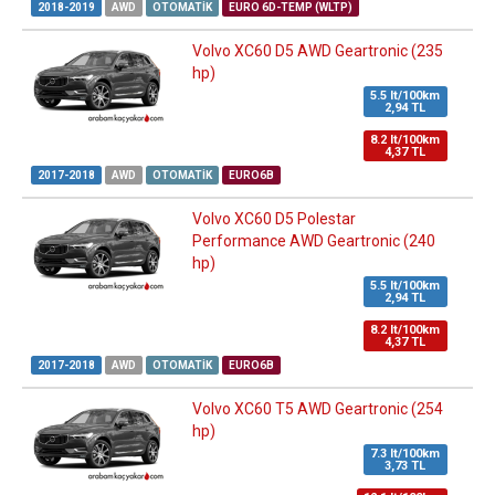
2018-2019
AWD
OTOMATIK
EURO 6D-TEMP (WLTP)
Volvo XC60 D5 AWD Geartronic (235
hp)
5.5 lt/100km
2,94 TL
8.2 lt/100km
4,37 TL
2017-2018
AWD
OTOMATIK
EURO6B
Volvo XC60 D5 Polestar
Performance AWD Geartronic (240
hp)
5.5 lt/100km
2,94 TL
8.2 lt/100km
4,37 TL
2017-2018
AWD
OTOMATIK
EURO6B
Volvo XC60 T5 AWD Geartronic (254
hp)
7.3 lt/100km
3,73 TL