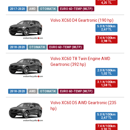
4,25 TL
2017-2020
AWD
OTOMATIK
EURO 6D-TEMP (WLTP)
Volvo XC60 D4 Geartronic (190 hp)
5.0 lt/100km
2,67 TL
7.4 lt/100km
3,98 TL
2018-2020
OTOMATIK
EURO 6D-TEMP (WLTP)
Volvo XC60 T8 Twin Engine AWD
Geartronic (392 hp)
2.0 lt/100km
1,02 TL
3.1 lt/100km
1,58 TL
2018-2020
AWD
OTOMATIK
EURO 6D-TEMP (WLTP)
Volvo XC60 D5 AWD Geartronic (235
hp)
5.0 lt/100km
2,67 TL
7.4 lt/100km
3,93 TL