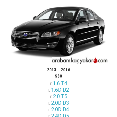
2013 - 2016
S80
1.6 T4
1.6D D2
2.0 T5
2.0D D3
2.0D D4
2.4D D5