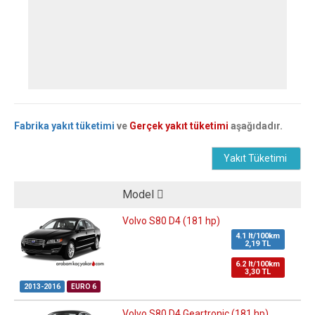
Fabrika yakıt tüketimi
ve
Gerçek yakıt tüketimi
aşağıdadır.
Yakıt Tüketimi
Model
Volvo S80 D4 (181 hp)
4.1 lt/100km
2,19 TL
6.2 lt/100km
3,30 TL
2013-2016
EURO 6
Volvo S80 D4 Geartronic (181 hp)