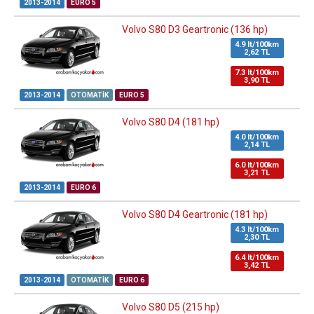
2013-2014
EURO 5
Volvo S80 D3 Geartronic (136 hp)
4.9 lt/100km
2,62 TL
7.3 lt/100km
3,90 TL
2013-2014
OTOMATIK
EURO 5
Volvo S80 D4 (181 hp)
4.0 lt/100km
2,14 TL
6.0 lt/100km
3,21 TL
2013-2014
EURO 6
Volvo S80 D4 Geartronic (181 hp)
4.3 lt/100km
2,30 TL
6.4 lt/100km
3,42 TL
2013-2014
OTOMATIK
EURO 6
Volvo S80 D5 (215 hp)