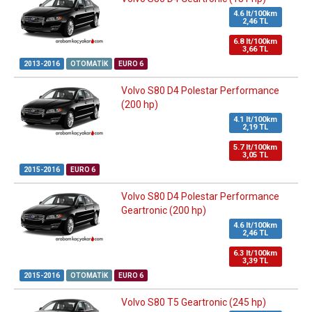
4.6 lt/100km
2,46 TL
6.8 lt/100km
3,66 TL
2013-2016
OTOMATIK
EURO 6
Volvo S80 D4 Polestar Performance
(200 hp)
4.1 lt/100km
2,19 TL
5.7 lt/100km
3,05 TL
2015-2016
EURO 6
Volvo S80 D4 Polestar Performance
Geartronic (200 hp)
4.6 lt/100km
2,46 TL
6.3 lt/100km
3,39 TL
2015-2016
OTOMATIK
EURO 6
Volvo S80 T5 Geartronic (245 hp)