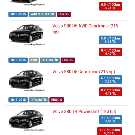
6.0 lt/100km
3,23 TL
2013-2015
YARI OTOMATIK
EURO 5
Volvo S80 D5 AWD Geartronic (215
hp)
5.9 lt/100km
3,16 TL
8.4 lt/100km
4,47 TL
2013-2015
AWD
OTOMATIK
EURO 5
Volvo S80 D5 Geartronic (215 hp)
6.1 lt/100km
3,26 TL
8.2 lt/100km
4,41 TL
2013-2015
OTOMATIK
EURO 5
Volvo S80 T4 Powershift (180 hp)
7.1 lt/100km
3,63 TL
11.1 lt/100km
5,70 TL