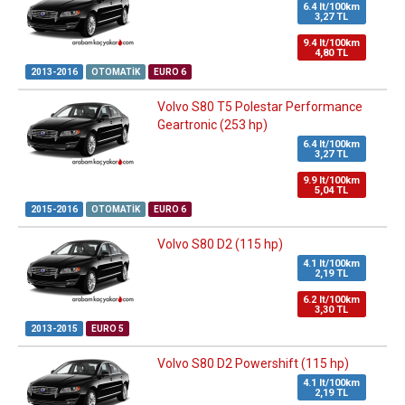
6.4 lt/100km
3,27 TL
9.4 lt/100km
4,80 TL
2013-2016
OTOMATIK
EURO 6
Volvo S80 T5 Polestar Performance
Geartronic (253 hp)
6.4 lt/100km
3,27 TL
9.9 lt/100km
5,04 TL
2015-2016
OTOMATIK
EURO 6
Volvo S80 D2 (115 hp)
4.1 lt/100km
2,19 TL
6.2 lt/100km
3,30 TL
2013-2015
EURO 5
Volvo S80 D2 Powershift (115 hp)
4.1 lt/100km
2,19 TL