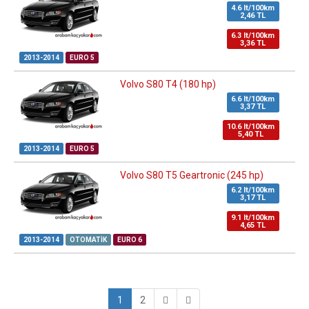
4.6 lt/100km
2,46 TL
6.3 lt/100km
3,36 TL
2013-2014
EURO 5
Volvo S80 T4 (180 hp)
6.6 lt/100km
3,37 TL
10.6 lt/100km
5,40 TL
2013-2014
EURO 5
Volvo S80 T5 Geartronic (245 hp)
6.2 lt/100km
3,17 TL
9.1 lt/100km
4,65 TL
2013-2014
OTOMATIK
EURO 6
1
2